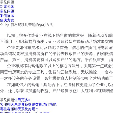
常见问题
红鹰工作手机
新闻资讯
首页
视频介绍
红鹰功能
云客服
常见问题
案例展示
解决方案
企业如何布局移动营销的核心方法
以前，很多传统企业在线下销售做的非常好，随着移动互联
不适用，但因着趋势所驱，企业必须转型布局移动营销才能突围
企业要如何布局移动营销呢？首先，信息的传播到消费者途
动营销就要根据消费者所在的平台去投放自己的资源，例如微信
产品。第三、消费者要有可以购买产品的地方。平台很重要，消
企业布局移动营销除了以上的核心方法外，关键第一点就必
商营销所研发的专业工具，集智能云控系统，无线操控，一台布
一对多设备的任务设置、智能模仿真人控制等
项全营销功能于
40
在如此强大的营销工具配合下，红鹰科技更是为了企业可以
外，还可以获得加盟商收益、产品销售收益巨大红利 和红鹰增
常见问题
查看更多>
客服聊天系统具备微信数据统计功能
哪些客服聊天系统好用？