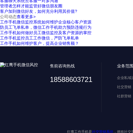
客服聊天系统云客服一对多沟通
管理者怎样才能监管好微信朋友圈
客户加到微信好友，如何充分利用其价值?
公司动态
查看更多>
工作手机微信监控系统如何维护企业核心客户资源
防员工飞单私单，微信工作手机助力预防违规行为
工作手机如何做好员工微信监控及客户资源的掌控
工作手机监控员工工作微信，严防飞单私单
工作手机如何维护客户，提高企业销售额？
售前咨询热线
业务范
18588603721
企业私域
社交营销
社群营销
红鹰工作手机是
社交营销系统
，拥有社交