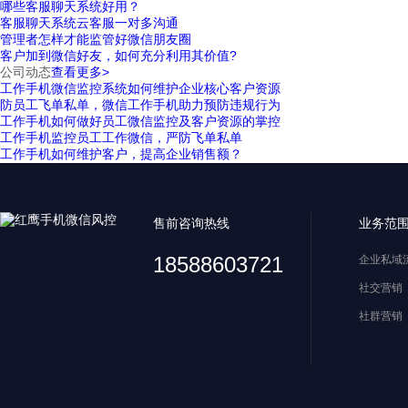
哪些客服聊天系统好用？
客服聊天系统云客服一对多沟通
管理者怎样才能监管好微信朋友圈
客户加到微信好友，如何充分利用其价值?
公司动态
查看更多>
工作手机微信监控系统如何维护企业核心客户资源
防员工飞单私单，微信工作手机助力预防违规行为
工作手机如何做好员工微信监控及客户资源的掌控
工作手机监控员工工作微信，严防飞单私单
工作手机如何维护客户，提高企业销售额？
售前咨询热线
业务范
18588603721
企业私域
社交营销
社群营销