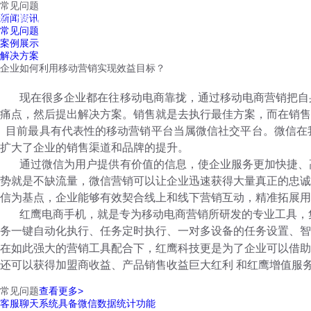
常见问题
红鹰工作手机
新闻资讯
首页
视频介绍
红鹰功能
云客服
常见问题
案例展示
解决方案
企业如何利用移动营销实现效益目标？
现在很多企业都在往移动电商靠拢，通过移动电商营销把自
痛点，然后提出解决方案。销售就是去执行最佳方案，而在销售
目前最具有代表性的移动营销平台当属微信社交平台。微信在
扩大了企业的
销售渠道和品牌的提升。
通过微信为用户提供有价值的信息，使企业服务更加快捷、
势就是不缺流量，微信营销可以让企业迅速获得大量真正的忠诚
信为基点，企业能够有效契合线上和线下营销互动，精准拓展用
红鹰电商手机，就是专为移动电商营销所研发的专业工具，
务一键自动化执行、任务定时执行、一对多设备的任务设置、智
在如此强大的营销工具配合下，红鹰科技更是为了企业可以借助
还可以获得加盟商收益、产品销售收益巨大红利 和红鹰增值服
常见问题
查看更多>
客服聊天系统具备微信数据统计功能