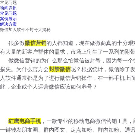
常见问题
红鹰工作手机
新闻资讯
首页
视频介绍
红鹰功能
云客服
常见问题
案例展示
解决方案
微信加人软件不封号大揭秘
很多做
微信营销
的人都知道，现在做微商真的十分艰
有大量的新客户群体的需求，市场上衍生了一系列的附
做微信营销的为什么那么怕微信被封号，因为每一个
损失。为什么官方会
封禁微信
呢？根据统计，微信除了
人软件通常都是为了进行微信营销操作，在一部手机上
此，企业或个人运营微信应该如何养号？
红鹰电商手机
，一款专业的移动电商微信营销工具，
一键转发朋友圈、群内图文、定点加粉、群内加粉、通