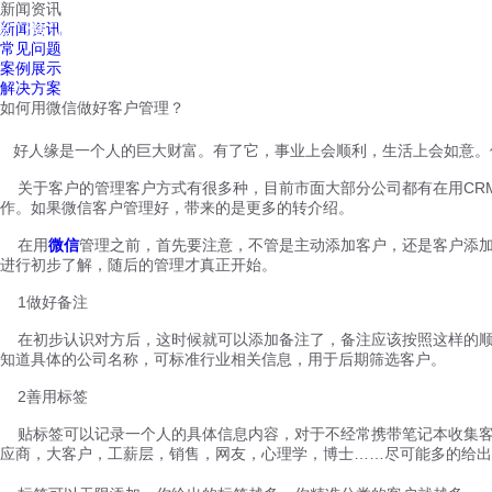
新闻资讯
红鹰工作手机
新闻资讯
首页
视频介绍
红鹰功能
云客服
常见问题
案例展示
解决方案
如何用微信做好客户管理？
好人缘是一个人的巨大财富。有了它，事业上会顺利，生活上会如意。
关于客户的管理客户方式有很多种，目前市面大部分公司都有在用CR
作。如果微信客户管理好，带来的是更多的转介绍。
在用
微信
管理之前，首先要注意，不管是主动添加客户，还是客户添加
进行初步了解，随后的管理才真正开始。
1做好备注
在初步认识对方后，这时候就可以添加备注了，备注应该按照这样的顺序
知道具体的公司名称，可标准行业相关信息，用于后期筛选客户。
2善用标签
贴标签可以记录一个人的具体信息内容，对于不经常携带笔记本收集客
应商，大客户，工薪层，销售，网友，心理学，博士……尽可能多的给出