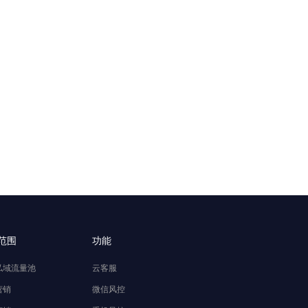
范围
功能
私域流量池
云客服
营销
微信风控