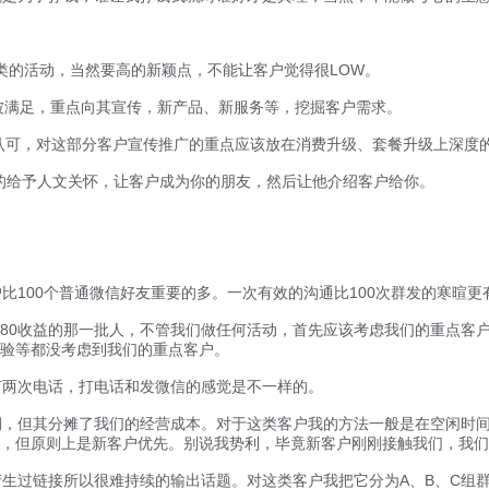
类的活动，当然要高的新颖点，不能让客户觉得很LOW。
被满足，重点向其宣传，新产品、新服务等，挖掘客户需求。
认可，对这部分客户宣传推广的重点应该放在消费升级、套餐升级上深度
多的给予人文关怀，让客户成为你的朋友，然后让他介绍客户给你。
100个普通微信好友重要的多。一次有效的沟通比100次群发的寒暄更
带来80收益的那一批人，不管我们做任何活动，首先应该考虑我们的重点
验等都没考虑到我们的重点客户。
两次电话，打电话和发微信的感觉是不一样的。
，但其分摊了我们的经营成本。对于这类客户我的方法一般是在空闲时间
，但原则上是新客户优先。别说我势利，毕竟新客户刚刚接触我们，我们
生过链接所以很难持续的输出话题。对这类客户我把它分为A、B、C组