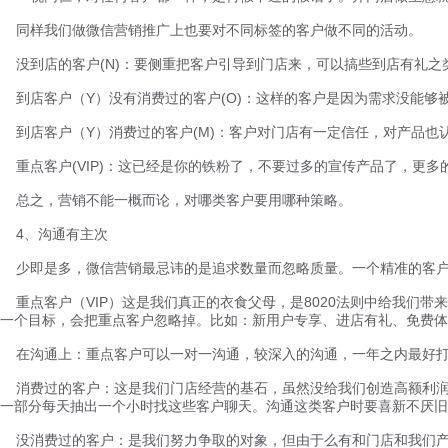
同样我们做微信营销推广上也要对不同标签的客户做不同的活动。
没到店的客户(N)：要侧重把客户引导到门店来，可以搞些到店有礼之
到店客户（Y）没有消费过的客户(O)：这样的客户是因为需求没能够
到店客户（Y）消费过的客户(M)：客户对门店有一定信任，对产品也
重点客户(VIP)：这已经是你的铁粉了，不要过多的宣传产品了，更
总之，营销不能一概而论，对哪类客户要用哪种策略。
4、沟通有主次
少即是多，微信营销最忌讳的是追求数量而忽略质量。一个精准的客户比
重点客户（VIP）这是我们真正的衣食父母，是8020法则中给我们
一个目标，会把重点客户忽略掉。比如：新用户专享、进店有礼、免费体
在沟通上：重点客户可以一对一沟通，较深入的沟通，一年之内最好打
消费过的客户：这是我们门店经营的基石，虽然没给我们创造高额利润
一部分每天抽出一个小时找这些客户聊天。沟通这类客户时要喜新不厌旧
没消费过的客户：是我们努力争取的对象，但由于么有和门店和我们产