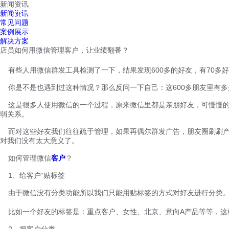
新闻资讯
红鹰工作手机
新闻资讯
首页
视频介绍
红鹰功能
云客服
常见问题
案例展示
解决方案
店员如何用微信管理客户，让业绩翻番？
有些人用微信群发工具检测了一下，结果发现600多的好友，有70多
你是不是也遇到过这种情况？那么反问一下自己：这600多朋友里有多
这是很多人使用微信的一个过程，原来微信里都是亲朋好友，可慢慢的
弱关系。
而对这些好友我们往往疏于管理，如果再偶尔群发广告，朋友圈刷刷产
对我们没有太大意义了。
如何管理微信
客户
？
1、给客户“贴标签
由于微信没有分类功能所以我们只能用贴标签的方式对好友进行分类。
比如一个好友的标签是：重点客户、女性、北京、意向A产品等等，这
2、把客户分类