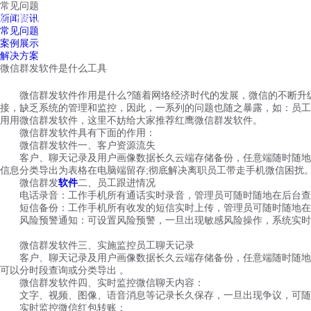
常见问题
红鹰工作手机
新闻资讯
首页
视频介绍
红鹰功能
云客服
常见问题
案例展示
解决方案
微信群发软件是什么工具
微信群发软件作用是什么?随着网络经济时代的发展，微信的不断升级
接，缺乏系统的管理和监控，因此，一系列的问题也随之暴露，如：员工飞
用用微信群发软件，这里不妨给大家推荐红鹰微信群发软件。
微信群发软件具有下面的作用：
微信群发软件一、客户资源流失
客户、聊天记录及用户画像数据长久云端存储备份，任意端随时随地查
信息分类导出为表格在电脑端留存;彻底解决离职员工带走手机微信困扰
微信群发
软件
二、员工跟进情况
电话录音：工作手机所有通话实时录音，管理员可随时随地在后台查
短信备份：工作手机所有收发的短信实时上传，管理员可随时随地在后
风险预警通知：可设置风险预警，一旦出现敏感风险操作，系统实时
微信群发软件三、实施监控员工聊天记录
客户、聊天记录及用户画像数据长久云端存储备份，任意端随时随地查
可以分时段查询或分类导出 。
微信群发软件四、实时监控微信聊天内容：
文字、视频、图像、语音消息等记录长久保存，一旦出现争议，可随
实时监控微信红包转账：