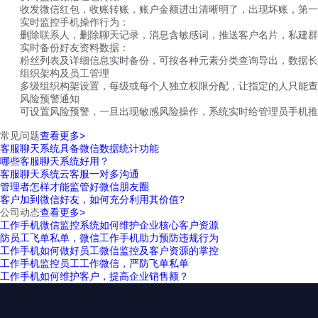
收发微信红包，收账转账，账户金额进出清晰明了，出现坏账，第一
实时监控手机操作行为：
删除联系人，删除聊天记录，消息含敏感词，推送客户名片，私建群
实时备份好友资料数据：
粉丝列表及详细信息实时备份，可按各种元素分类查询导出，数据长
组织架构及员工管理
多级组织构架设置，每级或每个人独立权限分配，让指定的人只能查
风险预警通知
可设置风险预警，一旦出现敏感风险操作，系统实时给管理员手机推
常见问题
查看更多>
客服聊天系统具备微信数据统计功能
哪些客服聊天系统好用？
客服聊天系统云客服一对多沟通
管理者怎样才能监管好微信朋友圈
客户加到微信好友，如何充分利用其价值?
公司动态
查看更多>
工作手机微信监控系统如何维护企业核心客户资源
防员工飞单私单，微信工作手机助力预防违规行为
工作手机如何做好员工微信监控及客户资源的掌控
工作手机监控员工工作微信，严防飞单私单
工作手机如何维护客户，提高企业销售额？