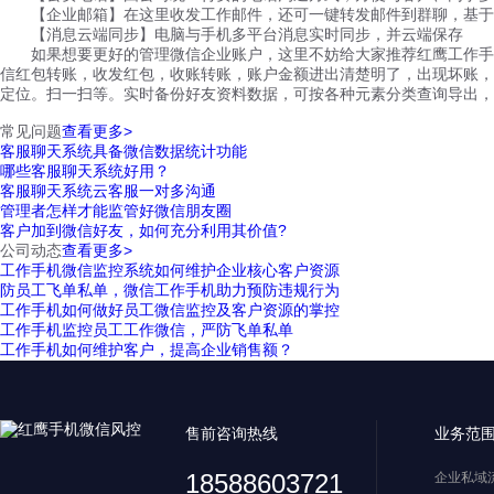
【企业邮箱】在这里收发工作邮件，还可一键转发邮件到群聊，基于
【消息云端同步】电脑与手机多平台消息实时同步，并云端保存
如果想要更好的管理微信企业账户，这里不妨给大家推荐红鹰工作手机
信红包转账，收发红包，收账转账，账户金额进出清楚明了，出现坏账，
定位。扫一扫等。实时备份好友资料数据，可按各种元素分类查询导出，
常见问题
查看更多>
客服聊天系统具备微信数据统计功能
哪些客服聊天系统好用？
客服聊天系统云客服一对多沟通
管理者怎样才能监管好微信朋友圈
客户加到微信好友，如何充分利用其价值?
公司动态
查看更多>
工作手机微信监控系统如何维护企业核心客户资源
防员工飞单私单，微信工作手机助力预防违规行为
工作手机如何做好员工微信监控及客户资源的掌控
工作手机监控员工工作微信，严防飞单私单
工作手机如何维护客户，提高企业销售额？
售前咨询热线
业务范
18588603721
企业私域