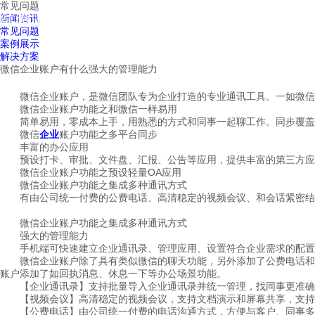
常见问题
红鹰工作手机
新闻资讯
首页
视频介绍
红鹰功能
云客服
常见问题
案例展示
解决方案
微信企业账户有什么强大的管理能力
微信企业账户，是微信团队专为企业打造的专业通讯工具。一如微信
微信企业账户功能之和微信一样易用
简单易用，零成本上手，用熟悉的方式和同事一起聊工作。同步覆盖iOS / Andr
微信
企业
账户功能之多平台同步
丰富的办公应用
预设打卡、审批、文件盘、汇报、公告等应用，提供丰富的第三方应用
微信企业账户功能之预设轻量OA应用
微信企业账户功能之集成多种通讯方式
有由公司统一付费的公费电话、高清稳定的视频会议、和会话紧密结
微信企业账户功能之集成多种通讯方式
强大的管理能力
手机端可快速建立企业通讯录、管理应用、设置符合企业需求的配置，
微信企业账户除了具有类似微信的聊天功能，另外添加了公费电话和邮
账户添加了如回执消息、休息一下等办公场景功能。
【企业通讯录】支持批量导入企业通讯录并统一管理，找同事更准确方便
【视频会议】高清稳定的视频会议，支持文档演示和屏幕共享，支持
【公费电话】由公司统一付费的电话沟通方式，方便与客户、同事多