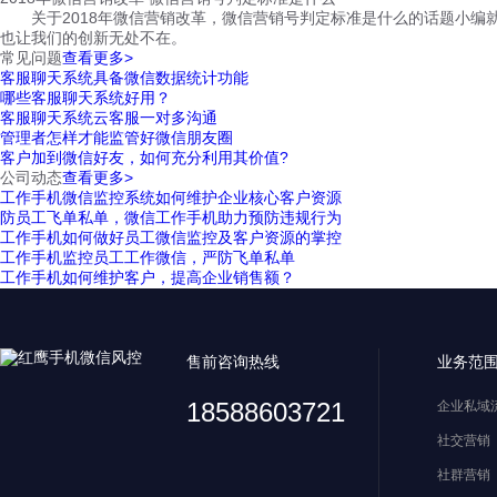
关于2018年微信营销改革，微信营销号判定标准是什么的话题小编就
也让我们的创新无处不在。
常见问题
查看更多>
客服聊天系统具备微信数据统计功能
哪些客服聊天系统好用？
客服聊天系统云客服一对多沟通
管理者怎样才能监管好微信朋友圈
客户加到微信好友，如何充分利用其价值?
公司动态
查看更多>
工作手机微信监控系统如何维护企业核心客户资源
防员工飞单私单，微信工作手机助力预防违规行为
工作手机如何做好员工微信监控及客户资源的掌控
工作手机监控员工工作微信，严防飞单私单
工作手机如何维护客户，提高企业销售额？
售前咨询热线
业务范
18588603721
企业私域
社交营销
社群营销