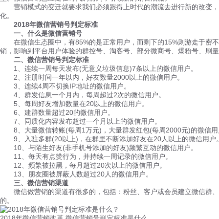
营销模式的变迁就要求我们必须跟得上时代的潮流去进行新的改变，应
化。
2018年微信营销号判定标准
一、什么是微信营销号
在微信生态圈中，有85%的是正常用户，而剩下的15%则游走于密不透
销，影响到平台用户体验的群控号、淘客号、部分微商号、爆粉号、刷量
二、微信营销号判定
标准
1、连续一周每天发布(无意义垃圾信息)7条以上的微信用户。
2、注册时间一年以内，好友数量2000以上的微信用户。
3、连续4周不切换IP地址的微信用户。
4、群发信息一个月内，每周超过2次的微信用户。
5、每周好友增加数量在20以上的微信用户。
6、建群数量超过20的微信用户。
7、同质化内容发布超过一个月以上的微信用户。
8、大量微信转账(每周1万元)，大量群发红包(每周2000元)的微信
9、入驻多群(20以上)，在群里不断添加好友在20人以上的微信用户
10、与陌生好友(非手机号添加的好友)频繁互动的微信用户。
11、每天有点赞行为，并持续一周记录的微信用户。
12、频繁被拉黑，每月超过20次以上的微信用户。
13、朋友圈被屏蔽人数超过20人的微信用户。
三、微信营销渠道
微信做营销的渠道有很多的，包括：粉丝、客户或会员建立微信群、微
的。
2018年微信营销改革 微信营销号判定标准是什么