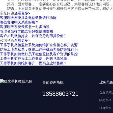
第四，面对顾客，一定要虚心的介绍自己，为顾客解决好他的问题，在
结语：
上文是关于微信养号技巧和微信与客户聊天技巧分享，相信大
常见问题
查看更多>
客服聊天系统具备微信数据统计功能
哪些客服聊天系统好用？
客服聊天系统云客服一对多沟通
管理者怎样才能监管好微信朋友圈
客户加到微信好友，如何充分利用其价值?
公司动态
查看更多>
工作手机微信监控系统如何维护企业核心客户资源
防员工飞单私单，微信工作手机助力预防违规行为
工作手机如何做好员工微信监控及客户资源的掌控
工作手机监控员工工作微信，严防飞单私单
工作手机如何维护客户，提高企业销售额？
售前咨询热线
业务范
18588603721
企业私域
社交营销
社群营销