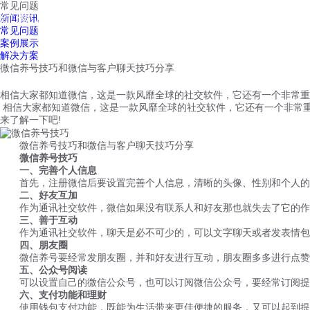
常见问题
红鹰工作手机
新闻资讯
首页
视频介绍
红鹰功能
云客服
常见问题
案例展示
解决方案
微信养号技巧和微信与客户聊天技巧分享
相信大家都知道微信，这是一款风靡全球的社交软件，它还有一个非常重
相信大家都知道微信，这是一款风靡全球的社交软件，它还有一个非常
来了解一下吧!
微信养号技巧和微信与客户聊天技巧分享
微信养号技巧
一、完善个人信息
首先，注册微信后要设置完善个人信息，清晰的头像、性别和个人的
二、好友互加
作为通讯社交软件，微信如果没有联系人和好友那也就失去了它的作
三、善于互动
作为通讯社交软件，聊天是必不可少的，可以文字聊天或者发表情包
四、朋友圈
微信养号要经常发朋友圈，并和好友进行互动，朋友圈多多进行点赞
五、公众号阅读
可以设置自己的微信公众号，也可以订阅微信公众号，要经常订阅提
六、支付功能和理财
使用钱包支付功能，既能为生活带来更佳便捷的服务，又可以起到提