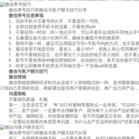
微信养号技巧和微信与客户聊天技巧分享
微信养号注意事项
1、买的手机卡尽量号码分开，不要是同一号段。
2、全部过程使用手机卡的流量，不要使用wifi
3、不要在同一时间，同一地点开号，可以开着车运动到不同地点开号，
4、头像通过放大缩小比例不同，确保头像图片有轻微差异。
5、密码不能一样，建议可以用固定字符+手机号码的方式，也不容
6、通讯录里不能是空的，要有人，最少30个，把熟人和公司同事的
7、新号不要模拟定位，也不要在个人信息的地方录入地区，也不要
8、新号不要使用各种微信营销软件，自动抢红包，多开这些都不可
9、经常让同事将手机带去不同地方用一下当地wifi和流量。
微信与客户聊天技巧
微信营销
微信营销是网络经济时代企业或个人营销模式的一种。是伴随着微信的
订阅自己所需的信息，商家通过提供用户需要的信息，推广自己的产品，
沟通策略
尽量做到真诚、礼貌
第一，注意语言艺术，“夸”自己时要附带着听众一起夸奖。“可以吗”
第二，卖产品时，一定要学会理解客户，因为每个人对你产品的看法
对产品，微商职业，对你朋友圈怀疑，有不同见解是正常的，要允许
一定要站在顾客的角度思考问题，为什么会产生这样的疑问?试着去
微信养号技巧和微信与客户聊天技巧分享
第三，在跟顾客的聊天时，一定要实事求是，你可以稍加自我赞美。切