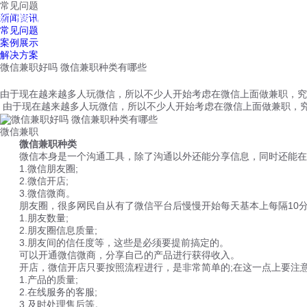
常见问题
红鹰工作手机
新闻资讯
首页
视频介绍
红鹰功能
云客服
常见问题
案例展示
解决方案
微信兼职好吗 微信兼职种类有哪些
由于现在越来越多人玩微信，所以不少人开始考虑在微信上面做兼职，究
由于现在越来越多人玩微信，所以不少人开始考虑在微信上面做兼职，究
微信兼职
微信兼职种类
微信本身是一个沟通工具，除了沟通以外还能分享信息，同时还能在
1.微信朋友圈;
2.微信开店;
3.微信微商。
朋友圈，很多网民自从有了微信平台后慢慢开始每天基本上每隔10分
1.朋友数量;
2.朋友圈信息质量;
3.朋友间的信任度等，这些是必须要提前搞定的。
可以开通微信微商，分享自己的产品进行获得收入。
开店，微信开店只要按照流程进行，是非常简单的;在这一点上要注
1.产品的质量;
2.在线服务的客服;
3.及时处理售后等。