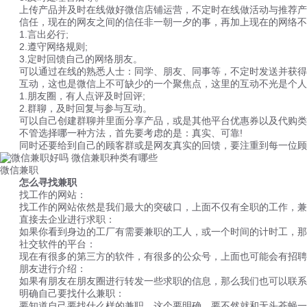
上传产品并及时在线做好微信店铺运营，不定时在线做活动与推荐产
信任，现在的网友之间的信任非一朝一夕的事，再加上现在的网络不
1.言出必行;
2.遵守网络规则;
3.定时回馈自己的网络朋友。
可以通过在线的熟悉人士：同学、朋友、同事等，不定时发送并获得
互动，这也是微信上不可缺少的一个聚焦点，这里的互动不光是个人
1.朋友圈，有人点评及时回评;
2.群聊，及时回复与参与互动。
可以自己创建群聊并里面分享产品，或是其他平台优惠券以及代购类
不管选择哪一种方法，首先要考虑的是：真实、可靠!
同时还要给到自己的顾客群或是网友真实的回馈，要注重到每一位顾
微信兼职
怎么寻找兼职
找工作的网站：
找工作的网站依然是我们最大的突破口，上面不仅有全职的工作，兼
直接去企业进行求职：
如果你看到身边的工厂有需要兼职的工人，或一个时间的计时工，那
社交软件的平台：
现在有很多的第三方的软件，有很多的公众号，上面也可能会有招聘
朋友进行介绍：
如果有朋友在朋友圈进行转发一些求职的信息，那么我们也可以联系
明确自己要找什么兼职：
要知道自己要找什么样的兼职，这个要明确，要不然就和无头苍蝇一