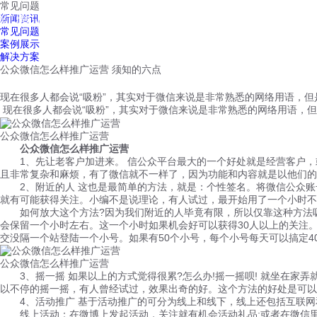
常见问题
红鹰工作手机
新闻资讯
首页
视频介绍
红鹰功能
云客服
常见问题
案例展示
解决方案
公众微信怎么样推广运营 须知的六点
现在很多人都会说“吸粉”，其实对于微信来说是非常熟悉的网络用语，
现在很多人都会说“吸粉”，其实对于微信来说是非常熟悉的网络用语，
公众微信怎么样推广运营
公众微信怎么样推广运营
1、先让老客户加进来。 信公众平台最大的一个好处就是经营客户，
且非常复杂和麻烦，有了微信就不一样了，因为功能和内容就是以他们的
2、附近的人 这也是最简单的方法，就是：个性签名。将微信公众账
就有可能获得关注。小编不是说理论，有人试过，最开始用了一个小时不
如何放大这个方法?因为我们附近的人毕竟有限，所以仅靠这种方法吸
会保留一个小时左右。这一个小时如果机会好可以获得30人以上的关注
交没隔一个站登陆一个小号。如果有50个小号，每个小号每天可以搞定4
公众微信怎么样推广运营
3、摇一摇 如果以上的方式觉得很累?怎么办!摇一摇呗! 就坐在家弄
以不停的摇一摇，有人曾经试过，效果出奇的好。这个方法的好处是可以
4、活动推广 基于活动推广的可分为线上和线下，线上还包括互联网
线上活动：在微博上发起活动，关注就有机会活动礼品;或者在微信里