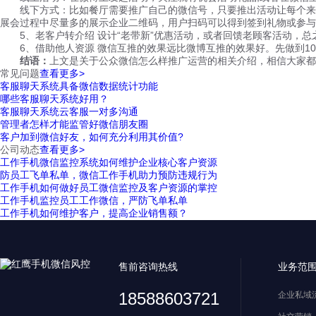
线下方式：比如餐厅需要推广自己的微信号，只要推出活动让每个来的
展会过程中尽量多的展示企业二维码，用户扫码可以得到签到礼物或参与
5、老客户转介绍 设计“老带新”优惠活动，或者回馈老顾客活动，总
6、借助他人资源 微信互推的效果远比微博互推的效果好。先做到10
结语：
上文是关于公众微信怎么样推广运营的相关介绍，相信大家都
常见问题
查看更多>
客服聊天系统具备微信数据统计功能
哪些客服聊天系统好用？
客服聊天系统云客服一对多沟通
管理者怎样才能监管好微信朋友圈
客户加到微信好友，如何充分利用其价值?
公司动态
查看更多>
工作手机微信监控系统如何维护企业核心客户资源
防员工飞单私单，微信工作手机助力预防违规行为
工作手机如何做好员工微信监控及客户资源的掌控
工作手机监控员工工作微信，严防飞单私单
工作手机如何维护客户，提高企业销售额？
售前咨询热线
业务范
18588603721
企业私域