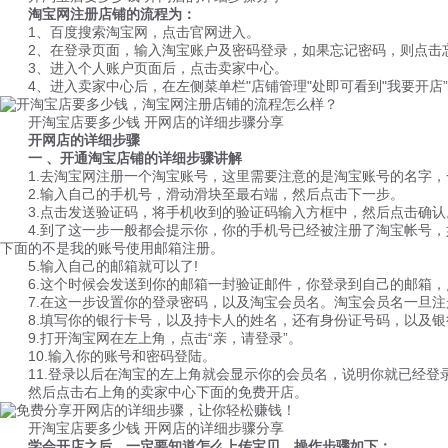
淘宝网注册店铺的流程为：
1、百度搜索淘宝网，点击官网进入。
2、在登录页面，输入淘宝账户及密码登录，如果忘记密码，则点击
3、进入个人账户页面后，点击卖家中心。
4、进入卖家中心后，在左侧菜单栏"店铺管理"处即可看到"我要开店
开淘宝店要多少钱 开网店的详细步骤分享
开网店的详细步骤
一 、开通淘宝店铺的详细步骤讲解
1.去淘宝网注册一个淘宝账号，这里需要注意的是淘宝账号的名字，
2.输入自己的手机号，滑动滑块至最右端，然后点击下一步。
3.点击发送验证码，将手机收到的验证码输入方框中，然后点击确认
4.到了这一步一般都会提示你，你的手机号已经被注册了淘宝帐号，
下面的不是我的账号使用邮箱注册。
5.输入自己的邮箱就可以了!
6.这个时候会发送到你的邮箱一封验证邮件，你登录到自己的邮箱，
7.在这一步设置你的登录密码，以及淘宝会员名。淘宝会员名一旦注
8.填写你的银行卡号，以及持卡人的姓名，还有身份证号码，以及银
9.打开淘宝网在左上角，点击“亲，请登录”。
10.输入你的账号和密码登陆。
11.登录以后在淘宝的左上角就会显示你的会员名，说明你就已经登
然后点击右上角的卖家中心下面的免费开店。
开淘宝店要多少钱 开网店的详细步骤分享
学会开店之后，一定要知道怎么上传宝贝，操作步骤如下：