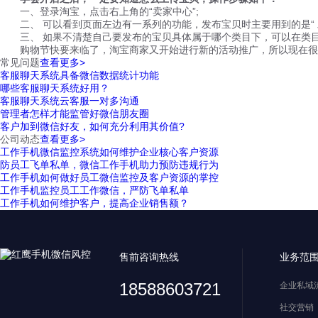
一、登录淘宝，点击右上角的“卖家中心”;
二、 可以看到页面左边有一系列的功能，发布宝贝时主要用到的是“ 发布
三、 如果不清楚自己要发布的宝贝具体属于哪个类目下，可以在类目
购物节快要来临了，淘宝商家又开始进行新的活动推广，所以现在很多
常见问题
查看更多>
客服聊天系统具备微信数据统计功能
哪些客服聊天系统好用？
客服聊天系统云客服一对多沟通
管理者怎样才能监管好微信朋友圈
客户加到微信好友，如何充分利用其价值?
公司动态
查看更多>
工作手机微信监控系统如何维护企业核心客户资源
防员工飞单私单，微信工作手机助力预防违规行为
工作手机如何做好员工微信监控及客户资源的掌控
工作手机监控员工工作微信，严防飞单私单
工作手机如何维护客户，提高企业销售额？
售前咨询热线
业务范
18588603721
企业私域
社交营销