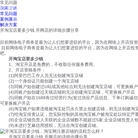
常见问题
红鹰工作手机
新闻资讯
首页
视频介绍
红鹰功能
云客服
常见问题
案例展示
解决方案
开淘宝店要多少钱 开网店的详细步骤分享
目前网络电子商务是最为让人们想要进驻的平台，因为在网络上开店投资
目前网络电子商务是最为让人们想要进驻的平台，因为在网络上开店投
吧。
开淘宝店要多少钱
1、淘宝开店是免费的，不收取任何服务费用。
2、开店资格条件：
(1)阿里巴巴工作人员无法创建淘宝店铺
(2)一个身份证只能创建一个淘宝店铺
(3)同账户如创建过U站或其他站点则无法创建淘宝店铺，可更换账户
(4)同账户如创建过天猫店铺则无法创建淘宝店铺，可更换账户开店
(5)同账户如在1688有过经营行为(发过供应产品信息、下单订购诚
可更换账户开店
(6)淘宝账户如果违规被淘宝处罚永久禁止创建店铺，则无法创建淘
(7)经淘宝排查认证，您实际控制的其他淘宝账户被淘宝处以特定严
(8)企业店铺负责人关联的企业店铺数不能超过5家;企业店铺负责人
(9)未进行芝麻信用授权，无法在淘宝创建店铺。
开淘宝店要多少钱 开网店的详细步骤分享