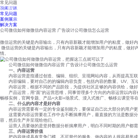
常见问题
红鹰工作手机
新闻资讯
首页
视频介绍
红鹰功能
云客服
常见问题
案例展示
解决方案
公司微信如何做微信内容运营 广告设计公司微信怎么运营
微信运营的关键是内容输出，只有内容新颖才能增加用户的粘度，做好内
微信运营的关键是内容输出，只有内容新颖才能增加用户的粘度，做好
情。
公司微信如何做微信内容运营 广告设计公司微信怎么运营
一、
内容运营
内容运营是指通过创造、编辑、组织、呈现网站内容，从而提高互联网
内容编辑，要对自己的的编辑内容负责，包括内容的数量、UV、互动
内容运营，根据不同的产品阶段，为提供社区足够的内容供给，做好一
产品运营，用“面”的运营思维，同事管理多个方向的内容运营以内容作
畅移实例，官网专题、产品+火影=场景式、浸入式推广、畅移云课堂等
二、
什么的内容才是好内容
内容运营需要有一定的专业鉴别能力，要保证自己比大部分的用户更懂
这需要内容运营要在工作中去不断揣摩用户，最直接的方法是数据分析
容，然后生产并呈现给他们。
运营人员要做的是坚持数据分析揣摩用户，明白不同时期的用户都需要
三、
内容运营价值
把内容做成具有竞争门槛、不可替代的服务。做内容的人很容易形成一