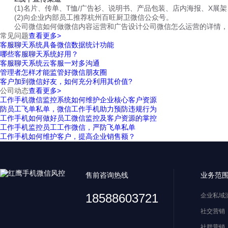
(1)名片、传单、T恤/广告衫、说明书、产品包装、店内海报、X展
(2)向企业内部员工推荐杭州百旺厨卫微信公众号。
公司微信如何做微信内容运营和广告设计公司微信怎么运营的详情，运
常见问题
查看更多>
客服聊天系统具备微信数据统计功能
哪些客服聊天系统好用？
客服聊天系统云客服一对多沟通
管理者怎样才能监管好微信朋友圈
客户加到微信好友，如何充分利用其价值?
公司动态
查看更多>
工作手机微信监控系统如何维护企业核心客户资源
防员工飞单私单，微信工作手机助力预防违规行为
工作手机如何做好员工微信监控及客户资源的掌控
工作手机监控员工工作微信，严防飞单私单
工作手机如何维护客户，提高企业销售额？
售前咨询热线
业务范
18588603721
企业私域
社交营销
社群营销