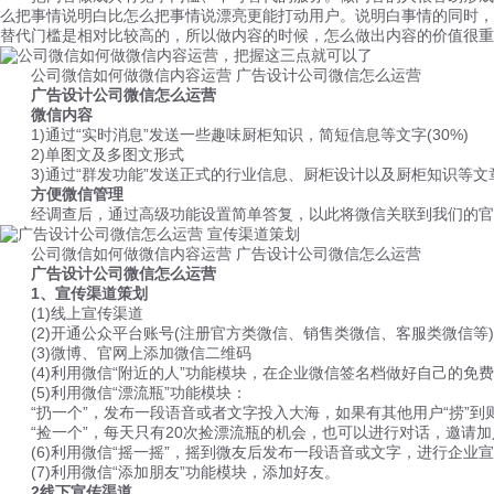
么把事情说明白比怎么把事情说漂亮更能打动用户。说明白事情的同时，
替代门槛是相对比较高的，所以做内容的时候，怎么做出内容的价值很重
公司微信如何做微信内容运营 广告设计公司微信怎么运营
广告设计公司微信怎么运营
微信内容
1)通过“实时消息”发送一些趣味厨柜知识，简短信息等文字(30%)
2)单图文及多图文形式
3)通过“群发功能”发送正式的行业信息、厨柜设计以及厨柜知识等文
方便微信管理
经调查后，通过高级功能设置简单答复，以此将微信关联到我们的官
公司微信如何做微信内容运营 广告设计公司微信怎么运营
广告设计公司微信怎么运营
1、宣传渠道策划
(1)线上宣传渠道
(2)开通公众平台账号(注册官方类微信、销售类微信、客服类微信等)
(3)微博、官网上添加微信二维码
(4)利用微信“附近的人”功能模块，在企业微信签名档做好自己的免
(5)利用微信“漂流瓶”功能模块：
“扔一个”，发布一段语音或者文字投入大海，如果有其他用户“捞”到
“捡一个”，每天只有20次捡漂流瓶的机会，也可以进行对话，邀请加
(6)利用微信“摇一摇”，摇到微友后发布一段语音或文字，进行企业
(7)利用微信“添加朋友”功能模块，添加好友。
2线下宣传渠道