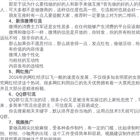
那至于说为什么要找做的好的人和新手来做互推?首先做的好的人的朋
人，可大多都不是做微商的，这样信任度也高一些。引流相对也就会好一
朋友互推时有一点儿要提醒大家，推荐时一定要放上对方的二维码，因
4、新浪微博引流
微博的消费主力军还是女性居多，在任何能够产生消费的平台应该都是
微博和微信不一样，微博的信息是开放的，你转发，你的所有粉丝就可
远玩不转，除非你的名人。
那么如果你不愿意付出，那么就舍得一点，发点红包，做做活动，给
有价值的内容传递
微博人物个性化
与粉丝的互动性
内容发布的连续性
5、网红推广
2016年的网红经济以飞一般的速度在发展，不仅很多知名明星的女朋
究网红经济这个热词。很多网红利用自己的先天优势拥有着一大票死忠粉
并且大部分是精准粉额。
6、QQ群引流
QQ群引流方法的话，很多小白又是被没有实操过的上家给忽悠了，零
来，多简单?而且你是群主，可信度高，还容易成交。
你去搜索相关关键字，默认排序是你当地的，运用点技术3天就可以排
Q群。
7、视频推广
要做高精尖比较麻烦，受各种条件制约，有一定的门槛，比如录制时间
拍、秒拍、小咖秀的出现，这个工作变得简单和容易。视频建议制作的尽
哥就想要咨询她这个是如何做的。