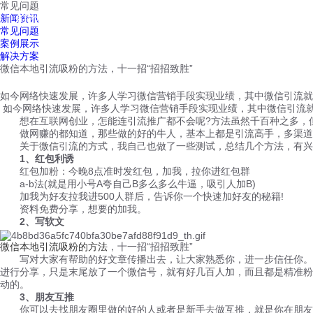
常见问题
红鹰工作手机
新闻资讯
首页
视频介绍
红鹰功能
云客服
常见问题
案例展示
解决方案
微信本地引流吸粉的方法，十一招“招招致胜”
如今网络快速发展，许多人学习微信营销手段实现业绩，其中微信引流就
如今网络快速发展，许多人学习微信营销手段实现业绩，其中微信引流
想在互联网创业，怎能连引流推广都不会呢?方法虽然千百种之多，但其
做网赚的都知道，那些做的好的牛人，基本上都是引流高手，多渠道引
关于微信引流的方式，我自己也做了一些测试，总结几个方法，有兴
1、红包利诱
红包加粉：今晚8点准时发红包，加我，拉你进红包群
a-b法(就是用小号A夸自己B多么多么牛逼，吸引人加B)
加我为好友拉我进500人群后，告诉你一个快速加好友的秘籍!
资料免费分享，想要的加我。
2、写软文
微信本地引流吸粉的方法
，十一招“招招致胜”
写对大家有帮助的好文章传播出去，让大家熟悉你，进一步信任你。特
进行分享，只是末尾放了一个微信号，就有好几百人加，而且都是精准粉
动的。
3、朋友互推
你可以去找朋友圈里做的好的人或者是新手去做互推，就是你在朋友圈