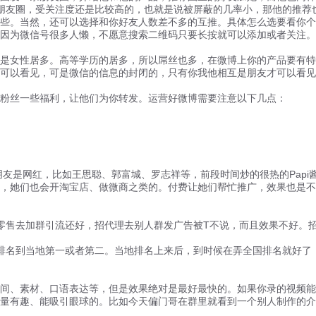
友圈，受关注度还是比较高的，也就是说被屏蔽的几率小，那他的推荐
些。当然，还可以选择和你好友人数差不多的互推。具体怎么选要看你个
为微信号很多人懒，不愿意搜索二维码只要长按就可以添加或者关注。
女性居多。高等学历的居多，所以屌丝也多，在微博上你的产品要有特
以看见，可是微信的信息的封闭的，只有你我他相互是朋友才可以看见
粉丝一些福利，让他们为你转发。运营好微博需要注意以下几点：
友是网红，比如王思聪、郭富城、罗志祥等，前段时间炒的很热的Papi
，她们也会开淘宝店、做微商之类的。付费让她们帮忙推广，效果也是不
售去加群引流还好，招代理去别人群发广告被T不说，而且效果不好。招
名到当地第一或者第二。当地排名上来后，到时候在弄全国排名就好了
、素材、口语表达等，但是效果绝对是最好最快的。如果你录的视频能
量有趣、能吸引眼球的。比如今天偏门哥在群里就看到一个别人制作的介