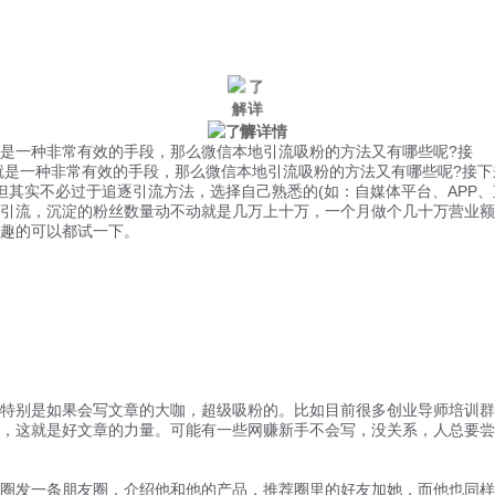
微信风控
手机风控
营销辅助
适用行业
是一种非常有效的手段，那么微信本地引流吸粉的方法又有哪些呢?接
就是一种非常有效的手段，那么微信本地引流吸粉的方法又有哪些呢?接下
实不必过于追逐引流方法，选择自己熟悉的(如：自媒体平台、APP、
流，沉淀的粉丝数量动不动就是几万上十万，一个月做个几十万营业额
趣的可以都试一下。
别是如果会写文章的大咖，超级吸粉的。比如目前很多创业导师培训群
，这就是好文章的力量。可能有一些网赚新手不会写，没关系，人总要尝
发一条朋友圈，介绍他和他的产品，推荐圈里的好友加她，而他也同样