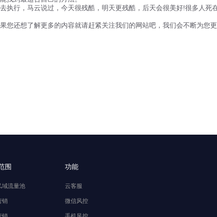
行，马云说过，今天很残酷，明天更残酷，后天会很美好!很多人死在明
果您还想了解更多的内容就请赶紧关注我们的网站吧，我们会不断为您更
范围
功能
私域流量池
云客服
营销
微信风控
营销
手机风控