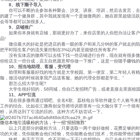
8、线下圈子导入
你可以不断的去参加各种聚会、沙龙、讲座、培训，然后去发言，去活
的建了一个健身群，其中我就发现有一个是做微商的，她在群里超级活跃
会等等都可以加很多人。
9、店铺推广
如果你本身就有店铺，那就更好办了，来你店里的人你想办法让客户留
品!
微信最大的好处是把进店的看一眼的客户和呆几分钟的客户就走的陌生
把平时陌生客户的流失量控制在3%以内甚至能锁住所有客户!
没有实体店的微商可以去线下找一些店铺进行合作，现在就有很多微商
你给店主一些分成，店主自然愿意帮你做一下推广，这是一份随手赚钱的
10、招当地助理、客服，变代理
助理和客服最好找的地方就是大学校园。第一便宜，第二年轻人有精力
咖，做活动的时候就拿我产品送客服。她的代理全部都是学生。”
那怎么招大学生呢?
大学生很好招的，58同城，你自己发招聘广告，或者直接去里面校园
11、APP引流
现在很多微商通过唱吧、全名K歌、荔枝电台等软件建立个人账号来扩
工作的结合。比如在汇微商创业导师培训群里有一位大咖分享了一个很有
粉，从而达到了引流的目的。这种方式不妨尝试一下。
微信本地引流吸粉的方法
，十一招“招招致胜”
以上只是部分的吸粉方法，只要选取一两个做好做精，花费足够的时间
功的大佬，凭你能教会他们经验，凭你能教会他们技术，凭你能带他们赚
纵然，有千言万语，也不可能一下子让你想明白，自己去执行尝试就