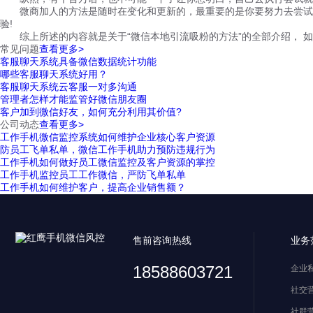
微商加人的方法是随时在变化和更新的，最重要的是你要努力去尝试去执
验!
综上所述的内容就是关于“微信本地引流吸粉的方法”的全部介绍， 如
常见问题
查看更多>
客服聊天系统具备微信数据统计功能
哪些客服聊天系统好用？
客服聊天系统云客服一对多沟通
管理者怎样才能监管好微信朋友圈
客户加到微信好友，如何充分利用其价值?
公司动态
查看更多>
工作手机微信监控系统如何维护企业核心客户资源
防员工飞单私单，微信工作手机助力预防违规行为
工作手机如何做好员工微信监控及客户资源的掌控
工作手机监控员工工作微信，严防飞单私单
工作手机如何维护客户，提高企业销售额？
售前咨询热线
业务
18588603721
企业
社交
社群