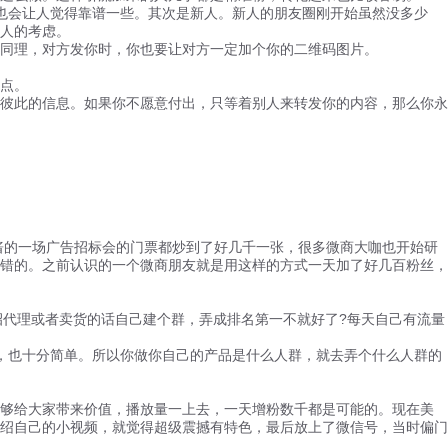
也会让人觉得靠谱一些。其次是新人。新人的朋友圈刚开始虽然没多少
人的考虑。
同理，对方发你时，你也要让对方一定加个你的二维码图片。
点。
彼此的信息。如果你不愿意付出，只等着别人来转发你的内容，那么你永
酱的一场广告招标会的门票都炒到了好几千一张，很多微商大咖也开始研
错的。之前认识的一个微商朋友就是用这样的方式一天加了好几百粉丝，
代理或者卖货的话自己建个群，弄成排名第一不就好了?每天自己有流量
，也十分简单。所以你做你自己的产品是什么人群，就去弄个什么人群的
够给大家带来价值，播放量一上去，一天增粉数千都是可能的。现在美
绍自己的小视频，就觉得超级震撼有特色，最后放上了微信号，当时偏门