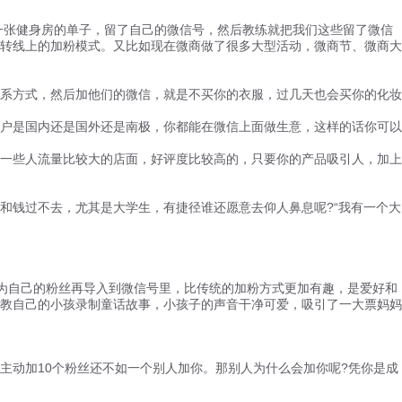
张健身房的单子，留了自己的微信号，然后教练就把我们这些留了微信
转线上的加粉模式。又比如现在微商做了很多大型活动，微商节、微商大
系方式，然后加他们的微信，就是不买你的衣服，过几天也会买你的化妆
户是国内还是国外还是南极，你都能在微信上面做生意，这样的话你可以
一些人流量比较大的店面，好评度比较高的，只要你的产品吸引人，加上
钱过不去，尤其是大学生，有捷径谁还愿意去仰人鼻息呢?“我有一个大
为自己的粉丝再导入到微信号里，比传统的加粉方式更加有趣，是爱好和
教自己的小孩录制童话故事，小孩子的声音干净可爱，吸引了一大票妈妈
动加10个粉丝还不如一个别人加你。那别人为什么会加你呢?凭你是成