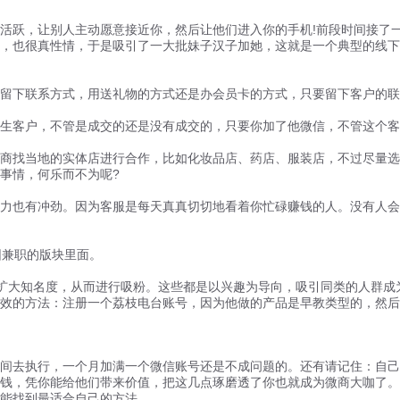
跃，让别人主动愿意接近你，然后让他们进入你的手机!前段时间接了一
，也很真性情，于是吸引了一大批妹子汉子加她，这就是一个典型的线下
下联系方式，用送礼物的方式还是办会员卡的方式，只要留下客户的联
客户，不管是成交的还是没有成交的，只要你加了他微信，不管这个客
找当地的实体店进行合作，比如化妆品店、药店、服装店，不过尽量选
事情，何乐而不为呢?
也有冲劲。因为客服是每天真真切切地看着你忙碌赚钱的人。没有人会和
兼职的版块里面。
大知名度，从而进行吸粉。这些都是以兴趣为导向，吸引同类的人群成
效的方法：注册一个荔枝电台账号，因为他做的产品是早教类型的，然后
去执行，一个月加满一个微信账号还是不成问题的。还有请记住：自己主
钱，凭你能给他们带来价值，把这几点琢磨透了你也就成为微商大咖了。
能找到最适合自己的方法。