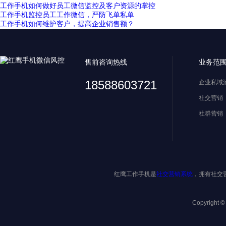
工作手机如何做好员工微信监控及客户资源的掌控
工作手机监控员工工作微信，严防飞单私单
工作手机如何维护客户，提高企业销售额？
售前咨询热线
业务范
18588603721
企业私域
社交营销
社群营销
红鹰工作手机是
社交营销系统
，拥有社交
Copyright