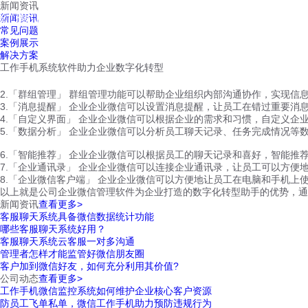
新闻资讯
红鹰工作手机
新闻资讯
首页
视频介绍
红鹰功能
云客服
常见问题
案例展示
解决方案
工作手机系统软件助力企业数字化转型
2.「群组管理」 群组管理功能可以帮助企业组织内部沟通协作，实现信
3.「消息提醒」 企业企业微信可以设置消息提醒，让员工在错过重要消
4.「自定义界面」 企业企业微信可以根据企业的需求和习惯，自定义
5.「数据分析」 企业企业微信可以分析员工聊天记录、任务完成情况等
6.「智能推荐」 企业企业微信可以根据员工的聊天记录和喜好，智能推
7.「企业通讯录」 企业企业微信可以连接企业通讯录，让员工可以方便
8.「企业微信客户端」 企业企业微信可以方便地让员工在电脑和手机上
以上就是公司企业微信管理软件为企业打造的数字化转型助手的优势，通
新闻资讯
查看更多>
客服聊天系统具备微信数据统计功能
哪些客服聊天系统好用？
客服聊天系统云客服一对多沟通
管理者怎样才能监管好微信朋友圈
客户加到微信好友，如何充分利用其价值?
公司动态
查看更多>
工作手机微信监控系统如何维护企业核心客户资源
防员工飞单私单，微信工作手机助力预防违规行为