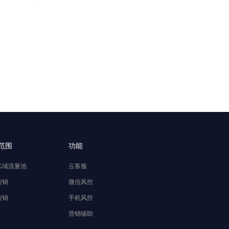
范围
功能
私域流量池
云客服
营销
微信风控
营销
手机风控
营销辅助