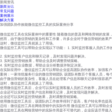
新闻资讯
红鹰工作手机
新闻资讯
首页
视频介绍
红鹰功能
云客服
常见问题
案例展示
解决方案
加强团队协作效能微信监控工具的实际案例分享
微信监控工具在实际案例中的重要性 随着微信的普及和网络营销的发展
然而，由于微信营销的复杂性和工作量，许多企业对于微信营销的效果产
这时，微信监控工具就派上了用场。
微信监控工具可以帮助企业实现以下功能： 1. 实时监控客服人员的工
2. 实时监控客户信息和聊天记录，及时发现问题并解决。
3. 实时监控营销效果，帮助企业及时调整营销策略。
4. 实时监控企业数据，帮助企业分析数据并制定决策。
在实际应用中，微信监控工具可以帮助企业提高团队协作效率，加强客户
案例：一家传统服务行业的微信营销团队 该团队有数百个客服人员，每
由于微信营销的复杂性，客服人员在处理客户信息和聊天记录时很容易产
这时，微信监控工具就派上了用场。
使用微信监控工具后，企业可以实时监测客服人员的工作效率，及时发现
企业还可以实时监控客户信息和聊天记录，及时发现问题并解决。
企业还可以实时监控营销效果，及时调整营销策略。
使用微信监控工具后，该团队的工作效率得到了提高，客户转化率也提高
总结：微信监控工具在网络营销中的实际作用 微信监控工具可以帮助企
微信监控工具在网络营销中的实际作用是不可替代的，企业应该尽早接入