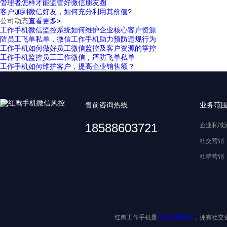
管理者怎样才能监管好微信朋友圈
客户加到微信好友，如何充分利用其价值?
公司动态
查看更多>
工作手机微信监控系统如何维护企业核心客户资源
防员工飞单私单，微信工作手机助力预防违规行为
工作手机如何做好员工微信监控及客户资源的掌控
工作手机监控员工工作微信，严防飞单私单
工作手机如何维护客户，提高企业销售额？
售前咨询热线
业务范
18588603721
企业私域
社交营销
社群营销
红鹰工作手机是
社交营销系统
，拥有社交