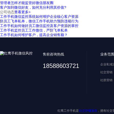
管理者怎样才能监管好微信朋友圈
客户加到微信好友，如何充分利用其价值?
公司动态
查看更多>
工作手机微信监控系统如何维护企业核心客户资源
防员工飞单私单，微信工作手机助力预防违规行为
工作手机如何做好员工微信监控及客户资源的掌控
工作手机监控员工工作微信，严防飞单私单
工作手机如何维护客户，提高企业销售额？
售前咨询热线
业务范
18588603721
企业私域
社交营销
社群营销
红鹰工作手机是
社交营销系统
，拥有社交