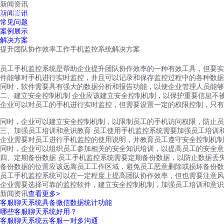
新闻资讯
红鹰工作手机
新闻资讯
首页
视频介绍
红鹰功能
云客服
常见问题
案例展示
解决方案
提升团队协作效率工作手机监控系统解决方案
员工手机监控系统是帮助企业提升团队协作效率的一种有效工具，但要实
件能够对手机进行实时监控，并且可以记录和保存监控过程中的各种数据
同时，软件需要具有强大的数据分析和报告功能，以便企业管理人员能够
二、建立安全控制机制 企业应该建立安全控制机制，以保护重要信息不
企业可以对员工的手机进行实时监控，但需要设置一定的权限控制，只有
同时，企业可以建立安全控制机制，以限制员工的手机访问权限，防止员
三、加强员工培训和意识教育 员工使用手机监控系统需要加强员工培训
企业需要对员工进行手机监控的使用说明，并教育员工遵守安全控制机制
同时，企业可以组织员工参加相关的安全知识培训，以提高员工的安全意
四、定期备份数据 员工手机监控系统需要定期备份数据，以防止数据丢
备份数据的位置应该远离员工工作区域，避免员工恶意删除或损坏备份数
员工手机监控系统可以在一定程度上提高团队协作效率，但也需要注意风
企业需要选择可靠的监控软件，建立安全控制机制，加强员工培训和意识
新闻资讯
查看更多>
客服聊天系统具备微信数据统计功能
哪些客服聊天系统好用？
客服聊天系统云客服一对多沟通