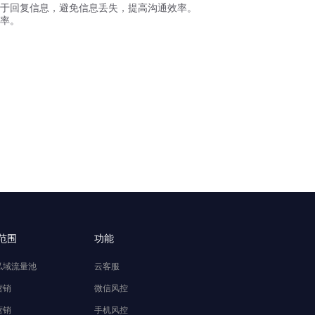
于回复信息，避免信息丢失，提高沟通效率。
率。
范围
功能
私域流量池
云客服
营销
微信风控
营销
手机风控