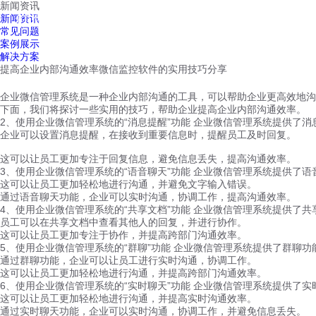
新闻资讯
红鹰工作手机
新闻资讯
首页
视频介绍
红鹰功能
云客服
常见问题
案例展示
解决方案
提高企业内部沟通效率微信监控软件的实用技巧分享
企业微信管理系统是一种企业内部沟通的工具，可以帮助企业更高效地沟
下面，我们将探讨一些实用的技巧，帮助企业提高企业内部沟通效率。
2、使用企业微信管理系统的“消息提醒”功能 企业微信管理系统提供了
企业可以设置消息提醒，在接收到重要信息时，提醒员工及时回复。
这可以让员工更加专注于回复信息，避免信息丢失，提高沟通效率。
3、使用企业微信管理系统的“语音聊天”功能 企业微信管理系统提供了
这可以让员工更加轻松地进行沟通，并避免文字输入错误。
通过语音聊天功能，企业可以实时沟通，协调工作，提高沟通效率。
4、使用企业微信管理系统的“共享文档”功能 企业微信管理系统提供了
员工可以在共享文档中查看其他人的回复，并进行协作。
这可以让员工更加专注于协作，并提高跨部门沟通效率。
5、使用企业微信管理系统的“群聊”功能 企业微信管理系统提供了群聊
通过群聊功能，企业可以让员工进行实时沟通，协调工作。
这可以让员工更加轻松地进行沟通，并提高跨部门沟通效率。
6、使用企业微信管理系统的“实时聊天”功能 企业微信管理系统提供了
这可以让员工更加轻松地进行沟通，并提高实时沟通效率。
通过实时聊天功能，企业可以实时沟通，协调工作，并避免信息丢失。