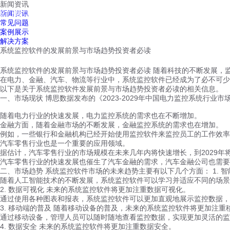
新闻资讯
红鹰工作手机
新闻资讯
首页
视频介绍
红鹰功能
云客服
常见问题
案例展示
解决方案
系统监控软件的发展前景与市场趋势投资者必读
系统监控软件的发展前景与市场趋势投资者必读 随着科技的不断发展，
在电力、金融、汽车、物流等行业中，系统监控软件已经成为了必不可少
以下是关于系统监控软件发展前景与市场趋势投资者必读的相关信息。
一、市场现状 博思数据发布的《2023-2029年中国电力监控系统行
随着电力行业的快速发展，电力监控系统的需求也在不断增加。
金融方面，随着金融市场的不断发展，金融监控系统的需求也在增加。
例如，一些银行和金融机构已经开始使用监控软件来监控员工的工作效率
汽车零售行业也是一个重要的应用领域。
据估计，汽车零售行业的市场规模在未来几年内将快速增长，到2029年
汽车零售行业的快速发展也催生了汽车金融的需求，汽车金融公司也需要
二、市场趋势 系统监控软件市场的未来趋势主要有以下几个方面： 1. 
随着人工智能技术的不断发展，系统监控软件可以学习并适应不同的场景
2. 数据可视化 未来的系统监控软件将更加注重数据可视化。
通过使用各种图表和报表，系统监控软件可以更加直观地展示监控数据，
3. 移动端的普及 随着移动设备的普及，未来的系统监控软件将更加注重
通过移动设备，管理人员可以随时随地查看监控数据，实现更加灵活的监
4. 数据安全 未来的系统监控软件将更加注重数据安全。