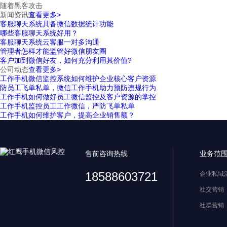
随着黑客攻击
新闻资讯
查看更多>
客服聊天系统具备微信数据统计功能
哪些客服聊天系统好用？
客服聊天系统云客服一对多沟通
管理者怎样才能监管好微信朋友圈
客户加到微信好友，如何充分利用其价值?
公司动态
查看更多>
工作手机微信监控系统如何维护企业核心客户资源
防员工飞单私单，微信工作手机助力预防违规行为
工作手机如何做好员工微信监控及客户资源的掌控
工作手机监控员工工作微信，严防飞单私单
工作手机如何维护客户，提高企业销售额？
售前咨询热线
业务范
18588603721
企业私域
社交营销
社群营销