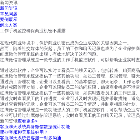
新闻资讯
红鹰工作手机
新闻资讯
首页
视频介绍
红鹰功能
云客服
常见问题
案例展示
解决方案
工作手机监控确保商业机密不泄露
在现代商业环境中，保护商业机密已成为企业成功的关键因素之一。
然而，随着社交媒体的兴起，员工的工作和聊天记录也成为了企业保护商
红鹰微信管理系统的出现，有效地解决了这些问题。
红鹰微信管理系统是一款专业的工作手机监控软件，可以帮助企业实时查
通过这款软件，企业可以实时查看员工的聊天记录，包括转账、购买商品
红鹰微信管理系统还提供了一些其他功能，如员工管理、权限管理、聊天
通过员工管理功能，企业可以查看员工的基本信息、聊天记录、工作记
通过权限管理功能，企业可以限制员工的访问权限，确保商业机密不泄露
红鹰微信管理系统还提供了一些其他功能，如实时查看员工的工作进度、
通过实时查看员工的工作进度，企业可以及时发现问题并采取措施，避免
通过查看预约记录，企业可以了解员工的工作情况，并制定相应的计划。
红鹰微信管理系统是一款功能强大的工作手机监控软件，可以帮助企业有
企业可以通过红鹰微信管理系统，实时查看员工的工作聊天记录，管理员
新闻资讯
查看更多>
客服聊天系统具备微信数据统计功能
哪些客服聊天系统好用？
客服聊天系统云客服一对多沟通