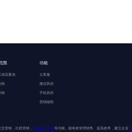
范围
功能
私域流量池
云客服
营销
微信风控
营销
手机风控
营销辅助
社交营销，社群营销，
客服聊天系统
等功能，能有效管理销售、提高效率，建立企业
私