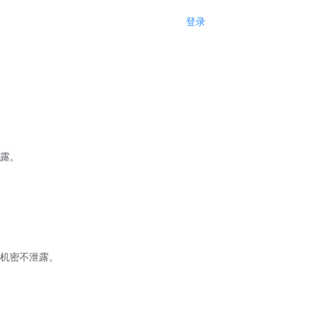
登录
注册
露。
机密不泄露。