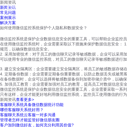
新闻资讯
红鹰工作手机
新闻资讯
首页
视频介绍
红鹰功能
云客服
常见问题
案例展示
解决方案
如何使用微信监控系统保护个人隐私和数据安全？
微信监控系统是保护企业数据信息安全的重要工具，可以帮助企业监控员
在使用微信监控系统时，企业需要采取以下措施来保护数据信息安全： 
规范，以确保数据信息安全。
2. 采用加密技术：对于员工的微信聊天记录等敏感数据，企业可以采用
可以使用专业的微信监控系统，对员工的微信聊天记录等敏感数据进行加
3. 建立安全隔离区：企业需要建立安全隔离区，将员工的敏感数据存
4. 定期备份数据：企业需要定期备份重要数据，以防止数据丢失或被黑
在备份数据时，企业可以选择将敏感数据备份到加密存储介质中，以确保
5. 加强员工教育：企业需要加强对员工的教育，提高员工对数据信息
微信监控系统是保护企业数据信息安全的重要工具，企业需要采取一系列
只有这样，企业才能更好地利用微信监控系统，监控员工使用微信的行
新闻资讯
查看更多>
客服聊天系统具备微信数据统计功能
哪些客服聊天系统好用？
客服聊天系统云客服一对多沟通
管理者怎样才能监管好微信朋友圈
客户加到微信好友，如何充分利用其价值?