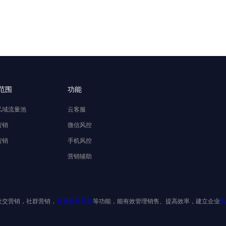
范围
功能
私域流量池
云客服
营销
微信风控
营销
手机风控
营销辅助
社交营销，社群营销，
客服聊天系统
等功能，能有效管理销售、提高效率，建立企业
私