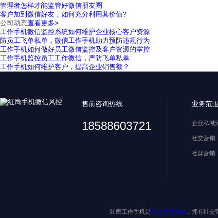
管理者怎样才能监管好微信朋友圈
客户加到微信好友，如何充分利用其价值?
公司动态
查看更多>
工作手机微信监控系统如何维护企业核心客户资源
防员工飞单私单，微信工作手机助力预防违规行为
工作手机如何做好员工微信监控及客户资源的掌控
工作手机监控员工工作微信，严防飞单私单
工作手机如何维护客户，提高企业销售额？
售前咨询热线
业务范
18588603721
企业私域
社交营销
社群营销
红鹰工作手机是
社交营销系统
，拥有社交