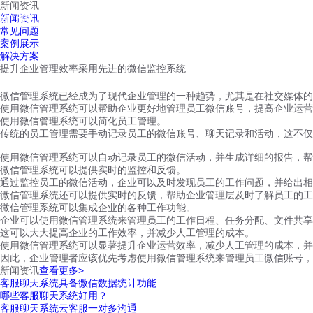
新闻资讯
红鹰工作手机
新闻资讯
首页
视频介绍
红鹰功能
云客服
常见问题
案例展示
解决方案
提升企业管理效率采用先进的微信监控系统
微信管理系统已经成为了现代企业管理的一种趋势，尤其是在社交媒体的
使用微信管理系统可以帮助企业更好地管理员工微信账号，提高企业运营
使用微信管理系统可以简化员工管理。
传统的员工管理需要手动记录员工的微信账号、聊天记录和活动，这不仅
使用微信管理系统可以自动记录员工的微信活动，并生成详细的报告，帮
微信管理系统可以提供实时的监控和反馈。
通过监控员工的微信活动，企业可以及时发现员工的工作问题，并给出相
微信管理系统还可以提供实时的反馈，帮助企业管理层及时了解员工的工
微信管理系统可以集成企业的各种工作功能。
企业可以使用微信管理系统来管理员工的工作日程、任务分配、文件共享
这可以大大提高企业的工作效率，并减少人工管理的成本。
使用微信管理系统可以显著提升企业运营效率，减少人工管理的成本，并
因此，企业管理者应该优先考虑使用微信管理系统来管理员工微信账号，
新闻资讯
查看更多>
客服聊天系统具备微信数据统计功能
哪些客服聊天系统好用？
客服聊天系统云客服一对多沟通