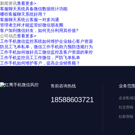
新闻资讯
查看更多>
客服聊天系统具备微信数据统计功能
哪些客服聊天系统好用？
客服聊天系统云客服一对多沟通
管理者怎样才能监管好微信朋友圈
客户加到微信好友，如何充分利用其价值?
公司动态
查看更多>
工作手机微信监控系统如何维护企业核心客户资源
防员工飞单私单，微信工作手机助力预防违规行为
工作手机如何做好员工微信监控及客户资源的掌控
工作手机监控员工工作微信，严防飞单私单
工作手机如何维护客户，提高企业销售额？
售前咨询热线
业务范
18588603721
企业私域
社交营销
社群营销