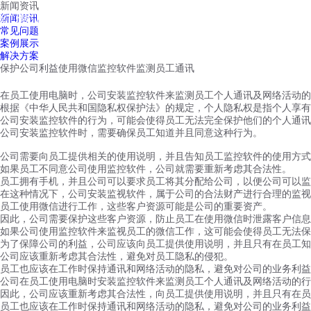
新闻资讯
红鹰工作手机
新闻资讯
首页
视频介绍
红鹰功能
云客服
常见问题
案例展示
解决方案
保护公司利益使用微信监控软件监测员工通讯
在员工使用电脑时，公司安装监控软件来监测员工个人通讯及网络活动的
根据《中华人民共和国隐私权保护法》的规定，个人隐私权是指个人享有
公司安装监控软件的行为，可能会使得员工无法完全保护他们的个人通讯
公司安装监控软件时，需要确保员工知道并且同意这种行为。
公司需要向员工提供相关的使用说明，并且告知员工监控软件的使用方式
如果员工不同意公司使用监控软件，公司就需要重新考虑其合法性。
员工拥有手机，并且公司可以要求员工将其分配给公司，以便公司可以监
在这种情况下，公司安装监视软件，属于公司的合法财产进行合理的监视
员工使用微信进行工作，这些客户资源可能是公司的重要资产。
因此，公司需要保护这些客户资源，防止员工在使用微信时泄露客户信息
如果公司使用监控软件来监视员工的微信工作，这可能会使得员工无法保
为了保障公司的利益，公司应该向员工提供使用说明，并且只有在员工知
公司应该重新考虑其合法性，避免对员工隐私的侵犯。
员工也应该在工作时保持通讯和网络活动的隐私，避免对公司的业务利益
公司在员工使用电脑时安装监控软件来监测员工个人通讯及网络活动的行
因此，公司应该重新考虑其合法性，向员工提供使用说明，并且只有在员
员工也应该在工作时保持通讯和网络活动的隐私，避免对公司的业务利益