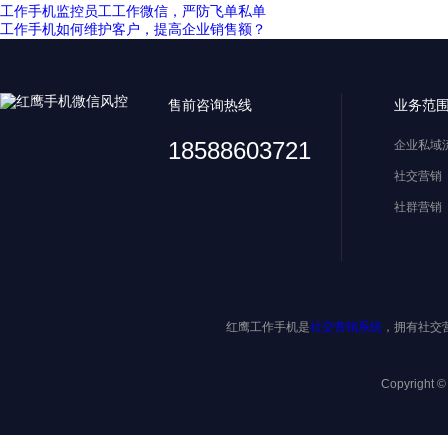
工作手机监控员工工作微信，严防飞单私单
工作手机如何维护客户，提高企业销售额？
售前咨询热线
业务范
18588603721
企业私域
社交营销
社群营销
红鹰工作手机是
社交营销系统
，拥有社交
Copyright