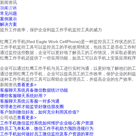
新闻资讯
红鹰工作手机
新闻资讯
首页
视频介绍
红鹰功能
云客服
常见问题
案例展示
解决方案
提升工作效率，保护企业利益工作手机监控工具的威力
红鹰工作手机(Red Eagle Work CellPhone)是一种监控员
工作手机监控工具可以监控员工的手机使用情况，包括员工是否在工作时
通过监控这些数据，企业可以更好地了解员工的工作情况，并采取必要的
红鹰工作手机还提供了一些实用功能，如员工可以在手机上安装应用程序
企业可以通过红鹰工作手机与员工进行实时沟通，以更好地了解他们的工
通过使用红鹰工作手机，企业可以提高员工的工作效率，保护企业的利益
这种工作手机监控工具可以帮助企业管理员工，并提高企业的生产效率。
新闻资讯
查看更多>
客服聊天系统具备微信数据统计功能
哪些客服聊天系统好用？
客服聊天系统云客服一对多沟通
管理者怎样才能监管好微信朋友圈
客户加到微信好友，如何充分利用其价值?
公司动态
查看更多>
工作手机微信监控系统如何维护企业核心客户资源
防员工飞单私单，微信工作手机助力预防违规行为
工作手机如何做好员工微信监控及客户资源的掌控