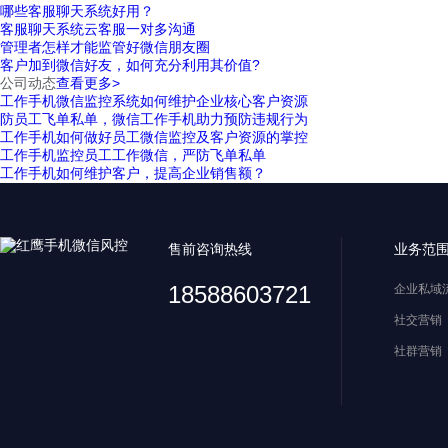
哪些客服聊天系统好用？
客服聊天系统云客服一对多沟通
管理者怎样才能监管好微信朋友圈
客户加到微信好友，如何充分利用其价值?
公司动态
查看更多>
工作手机微信监控系统如何维护企业核心客户资源
防员工飞单私单，微信工作手机助力预防违规行为
工作手机如何做好员工微信监控及客户资源的掌控
工作手机监控员工工作微信，严防飞单私单
工作手机如何维护客户，提高企业销售额？
售前咨询热线
业务范
18588603721
企业私域
社交营销
社群营销