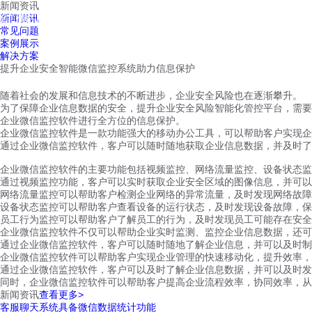
新闻资讯
红鹰工作手机
新闻资讯
首页
视频介绍
红鹰功能
云客服
常见问题
案例展示
解决方案
提升企业安全智能微信监控系统助力信息保护
随着社会的发展和信息技术的不断进步，企业安全风险也在逐渐攀升。
为了保障企业信息数据的安全，提升企业安全风险智能化管控平台，需要
企业微信监控软件进行全方位的信息保护。
企业微信监控软件是一款功能强大的移动办公工具，可以帮助客户实现企
通过企业微信监控软件，客户可以随时随地获取企业信息数据，并及时了
企业微信监控软件的主要功能包括视频监控、网络流量监控、设备状态监
通过视频监控功能，客户可以实时获取企业安全区域的图像信息，并可
网络流量监控可以帮助客户检测企业网络的异常流量，及时发现网络故障
设备状态监控可以帮助客户查看设备的运行状态，及时发现设备故障，保
员工行为监控可以帮助客户了解员工的行为，及时发现员工可能存在安
企业微信监控软件不仅可以帮助企业实时监测、监控企业信息数据，还可
通过企业微信监控软件，客户可以随时随地了解企业信息，并可以及时制
企业微信监控软件可以帮助客户实现企业管理的快速移动化，提升效率，
通过企业微信监控软件，客户可以及时了解企业信息数据，并可以及时发
同时，企业微信监控软件可以帮助客户提高企业流程效率，协同效率，从
新闻资讯
查看更多>
客服聊天系统具备微信数据统计功能