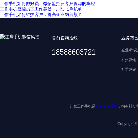
工作手机如何做好员工微信监控及客户资源的掌控
工作手机监控员工工作微信，严防飞单私单
工作手机如何维护客户，提高企业销售额？
售前咨询热线
业务范
18588603721
企业私域
社交营销
社群营销
红鹰工作手机是
社交营销系统
，拥有社交
Copyright