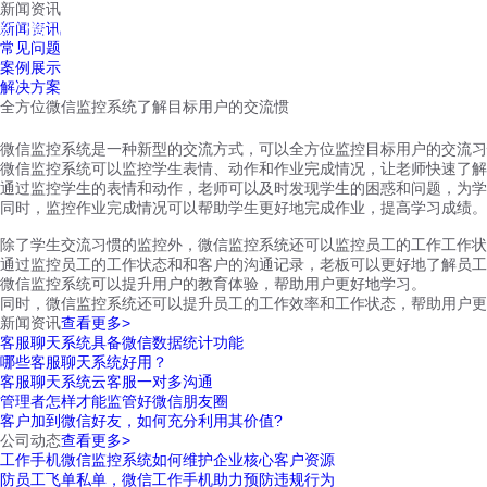
新闻资讯
红鹰工作手机
新闻资讯
首页
视频介绍
红鹰功能
云客服
常见问题
案例展示
解决方案
全方位微信监控系统了解目标用户的交流惯
微信监控系统是一种新型的交流方式，可以全方位监控目标用户的交流习
微信监控系统可以监控学生表情、动作和作业完成情况，让老师快速了解
通过监控学生的表情和动作，老师可以及时发现学生的困惑和问题，为学
同时，监控作业完成情况可以帮助学生更好地完成作业，提高学习成绩。
除了学生交流习惯的监控外，微信监控系统还可以监控员工的工作工作状
通过监控员工的工作状态和和客户的沟通记录，老板可以更好地了解员工
微信监控系统可以提升用户的教育体验，帮助用户更好地学习。
同时，微信监控系统还可以提升员工的工作效率和工作状态，帮助用户更
新闻资讯
查看更多>
客服聊天系统具备微信数据统计功能
哪些客服聊天系统好用？
客服聊天系统云客服一对多沟通
管理者怎样才能监管好微信朋友圈
客户加到微信好友，如何充分利用其价值?
公司动态
查看更多>
工作手机微信监控系统如何维护企业核心客户资源
防员工飞单私单，微信工作手机助力预防违规行为