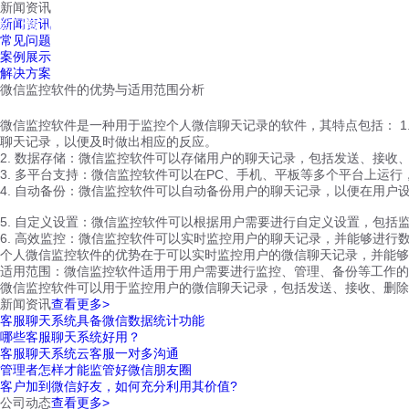
新闻资讯
红鹰工作手机
新闻资讯
首页
视频介绍
红鹰功能
云客服
常见问题
案例展示
解决方案
微信监控软件的优势与适用范围分析
微信监控软件是一种用于监控个人微信聊天记录的软件，其特点包括： 
聊天记录，以便及时做出相应的反应。
2. 数据存储：微信监控软件可以存储用户的聊天记录，包括发送、接收、
3. 多平台支持：微信监控软件可以在PC、手机、平板等多个平台上运
4. 自动备份：微信监控软件可以自动备份用户的聊天记录，以便在用户
5. 自定义设置：微信监控软件可以根据用户需要进行自定义设置，包
6. 高效监控：微信监控软件可以实时监控用户的聊天记录，并能够进行
个人微信监控软件的优势在于可以实时监控用户的微信聊天记录，并能够
适用范围：微信监控软件适用于用户需要进行监控、管理、备份等工作的
微信监控软件可以用于监控用户的微信聊天记录，包括发送、接收、删除、
新闻资讯
查看更多>
客服聊天系统具备微信数据统计功能
哪些客服聊天系统好用？
客服聊天系统云客服一对多沟通
管理者怎样才能监管好微信朋友圈
客户加到微信好友，如何充分利用其价值?
公司动态
查看更多>