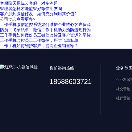
客服聊天系统云客服一对多沟通
管理者怎样才能监管好微信朋友圈
客户加到微信好友，如何充分利用其价值?
公司动态
查看更多>
工作手机微信监控系统如何维护企业核心客户资源
防员工飞单私单，微信工作手机助力预防违规行为
工作手机如何做好员工微信监控及客户资源的掌控
工作手机监控员工工作微信，严防飞单私单
工作手机如何维护客户，提高企业销售额？
售前咨询热线
业务范
18588603721
企业私域
社交营销
社群营销