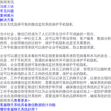
新闻资讯
红鹰工作手机
新闻资讯
首页
视频介绍
红鹰功能
云客服
常见问题
案例展示
解决方案
安全无忧选择可靠的微信监控系统保护手机隐私
当今社会，微信已经成为了人们日常生活中不可或缺的一部分。
微信不仅仅是一种社交工具，还可以用于商业营销、客户服务、数据分析
然而，在使用微信的过程中，保护手机隐私也是至关重要的。
工作手机微信管理系统可以保护企业手机隐私，防止数据泄露。
企业可以通过安装杀毒软件和定期更新病毒库来防范病毒和木马的攻击，
但是，对于手机而言，普通的杀毒软件并不能完全保护手机隐私。
因此，企业需要选择可靠的微信监控系统来保护手机隐私。
工作手机微信管理系统可以实时上传员工的聊天记录，管理员可以随时查
这可以有效地防止员工之间的信息泄露，保护企业的隐私。
此外，工作手机微信管理系统还可以记录员工的聊天记录，以便在出现问
企业在选择微信监控系统时，需要选择可靠的品牌和软件，确保系统的稳
同时，企业需要定期进行系统维护和升级，确保微信监控系统的正常运行
工作手机微信管理系统可以为企业现有的微信作业途径加上一道防护屏障
企业在选择微信监控系统时，需要选择可靠的品牌和软件，确保系统的安
新闻资讯
查看更多>
客服聊天系统具备微信数据统计功能
哪些客服聊天系统好用？