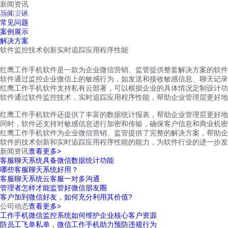
新闻资讯
红鹰工作手机
新闻资讯
首页
视频介绍
红鹰功能
云客服
常见问题
案例展示
解决方案
软件监控技术创新实时追踪应用程序性能
红鹰工作手机软件是一款为企业微信营销、监管提供整套解决方案的软件
软件通过监控企业微信上的敏感行为，如发送和接收敏感信息、聊天记录
红鹰工作手机软件支持私有云部署，可以根据企业的具体情况定制设计功
软件通过软件监控技术，实时追踪应用程序性能，帮助企业管理层更好地
红鹰工作手机软件还提供了丰富的数据统计报表，帮助企业管理层更好地
同时，软件还支持对敏感信息进行加密和传输，确保客户信息和商业机密
红鹰工作手机软件为企业微信营销、监管提供了完整的解决方案，帮助企
软件的技术创新和实时追踪应用程序性能的能力，为软件行业的进一步发
新闻资讯
查看更多>
客服聊天系统具备微信数据统计功能
哪些客服聊天系统好用？
客服聊天系统云客服一对多沟通
管理者怎样才能监管好微信朋友圈
客户加到微信好友，如何充分利用其价值?
公司动态
查看更多>
工作手机微信监控系统如何维护企业核心客户资源
防员工飞单私单，微信工作手机助力预防违规行为