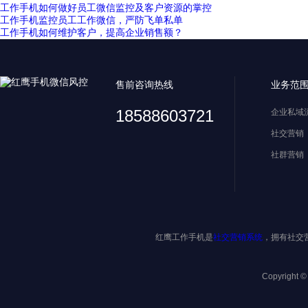
工作手机如何做好员工微信监控及客户资源的掌控
工作手机监控员工工作微信，严防飞单私单
工作手机如何维护客户，提高企业销售额？
售前咨询热线
业务范
18588603721
企业私域
社交营销
社群营销
红鹰工作手机是
社交营销系统
，拥有社交
Copyright