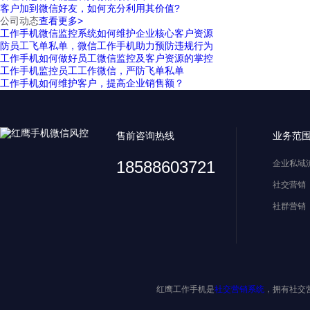
客户加到微信好友，如何充分利用其价值?
公司动态
查看更多>
工作手机微信监控系统如何维护企业核心客户资源
防员工飞单私单，微信工作手机助力预防违规行为
工作手机如何做好员工微信监控及客户资源的掌控
工作手机监控员工工作微信，严防飞单私单
工作手机如何维护客户，提高企业销售额？
售前咨询热线
业务范
18588603721
企业私域
社交营销
社群营销
红鹰工作手机是
社交营销系统
，拥有社交