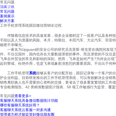
常见问题
红鹰工作手机
新闻资讯
首页
视频介绍
红鹰功能
云客服
常见问题
案例展示
解决方案
工作手机管理系统跟踪微信营销全过程
伴随着信息技术的高速发展，很多企业都积淀了一批客户以及各种技术
手段以及人为泄露的风险。本月，特斯拉、丰田汽车、大众汽车、菲亚特
秘密不幸曝光。
一家名为Upguard的安全公司的研究员克里斯·维克里在偶然间发
件。不仅仅国外，国内也存在大量数据泄密的事件。而且泄密的不仅仅是
飞单在外贸业的常见和影响的深刻。然而，飞单是如何产生?为何会出现
起到警戒、杜绝作用，也是飞单现象愈演愈烈的重要原因。不论出于何种
工作手机管理
系统
能够从客户的分配开始，跟踪记录每一个客户的分
护企业利益。目前研发推出的工作手机管理系统，可以有效解决企业销售
销售离职换人也不需要担心资料的交接，更省去了很多重复繁琐的工作借助大
专业检测报告、42 类精准数据统计报表、58 项工作敏感行为监管、覆盖9个
常见问题
查看更多>
客服聊天系统具备微信数据统计功能
哪些客服聊天系统好用？
客服聊天系统云客服一对多沟通
管理者怎样才能监管好微信朋友圈