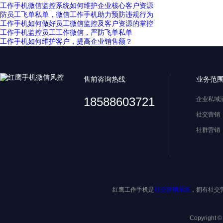
工作手机微信监控系统如何维护企业核心客户资源
防员工飞单私单，微信工作手机助力预防违规行为
工作手机如何做好员工微信监控及客户资源的掌控
工作手机监控员工工作微信，严防飞单私单
工作手机如何维护客户，提高企业销售额？
售前咨询热线
业务范
18588603721
企业私域
社交营销
社群营销
红鹰工作手机是
社交营销系统
，拥有社交
Copyright