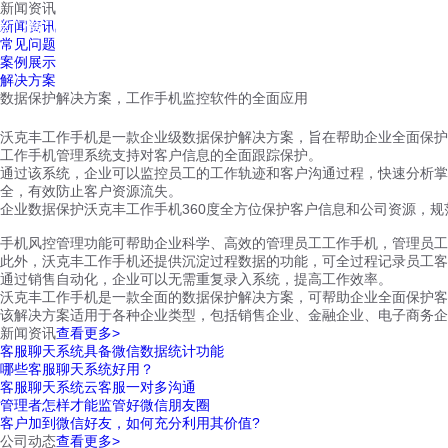
新闻资讯
红鹰工作手机
新闻资讯
首页
视频介绍
红鹰功能
云客服
常见问题
案例展示
解决方案
数据保护解决方案，工作手机监控软件的全面应用
沃克丰工作手机是一款企业级数据保护解决方案，旨在帮助企业全面保护
工作手机管理系统支持对客户信息的全面跟踪保护。
通过该系统，企业可以监控员工的工作轨迹和客户沟通过程，快速分析掌
全，有效防止客户资源流失。
企业数据保护沃克丰工作手机360度全方位保护客户信息和公司资源，
手机风控管理功能可帮助企业科学、高效的管理员工工作手机，管理员工
此外，沃克丰工作手机还提供沉淀过程数据的功能，可全过程记录员工客
通过销售自动化，企业可以无需重复录入系统，提高工作效率。
沃克丰工作手机是一款全面的数据保护解决方案，可帮助企业全面保护客
该解决方案适用于各种企业类型，包括销售企业、金融企业、电子商务企
新闻资讯
查看更多>
客服聊天系统具备微信数据统计功能
哪些客服聊天系统好用？
客服聊天系统云客服一对多沟通
管理者怎样才能监管好微信朋友圈
客户加到微信好友，如何充分利用其价值?
公司动态
查看更多>