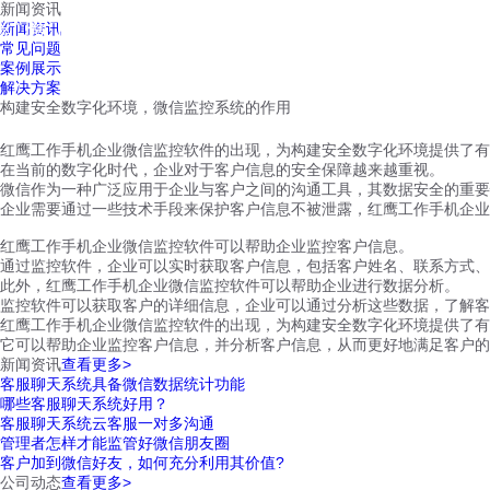
新闻资讯
红鹰工作手机
新闻资讯
首页
视频介绍
红鹰功能
云客服
常见问题
案例展示
解决方案
构建安全数字化环境，微信监控系统的作用
红鹰工作手机企业微信监控软件的出现，为构建安全数字化环境提供了有
在当前的数字化时代，企业对于客户信息的安全保障越来越重视。
微信作为一种广泛应用于企业与客户之间的沟通工具，其数据安全的重要
企业需要通过一些技术手段来保护客户信息不被泄露，红鹰工作手机企业
红鹰工作手机企业微信监控软件可以帮助企业监控客户信息。
通过监控软件，企业可以实时获取客户信息，包括客户姓名、联系方式、
此外，红鹰工作手机企业微信监控软件可以帮助企业进行数据分析。
监控软件可以获取客户的详细信息，企业可以通过分析这些数据，了解客
红鹰工作手机企业微信监控软件的出现，为构建安全数字化环境提供了有
它可以帮助企业监控客户信息，并分析客户信息，从而更好地满足客户的
新闻资讯
查看更多>
客服聊天系统具备微信数据统计功能
哪些客服聊天系统好用？
客服聊天系统云客服一对多沟通
管理者怎样才能监管好微信朋友圈
客户加到微信好友，如何充分利用其价值?
公司动态
查看更多>