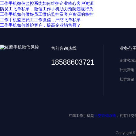
工作手机微信监控系统如何维护企业核心客户资源
防员工飞单私单，微信工作手机助力预防违规行为
工作手机如何做好员工微信监控及客户资源的掌控
工作手机监控员工工作微信，严防飞单私单
工作手机如何维护客户，提高企业销售额？
售前咨询热线
业务范
18588603721
企业私域
社交营销
社群营销
红鹰工作手机是
社交营销系统
，拥有社交
Copyright