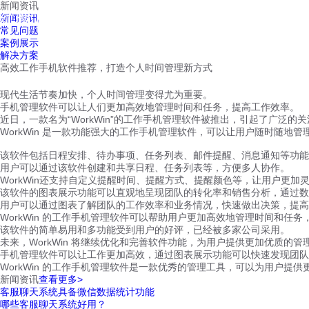
新闻资讯
红鹰工作手机
新闻资讯
首页
视频介绍
红鹰功能
云客服
常见问题
案例展示
解决方案
高效工作手机软件推荐，打造个人时间管理新方式
现代生活节奏加快，个人时间管理变得尤为重要。
手机管理软件可以让人们更加高效地管理时间和任务，提高工作效率。
近日，一款名为“WorkWin”的工作手机管理软件被推出，引起了广泛的
WorkWin 是一款功能强大的工作手机管理软件，可以让用户随时随地管
该软件包括日程安排、待办事项、任务列表、邮件提醒、消息通知等功能
用户可以通过该软件创建和共享日程、任务列表等，方便多人协作。
WorkWin还支持自定义提醒时间、提醒方式、提醒颜色等，让用户更加
该软件的图表展示功能可以直观地呈现团队的转化率和销售分析，通过
用户可以通过图表了解团队的工作效率和业务情况，快速做出决策，提高
WorkWin 的工作手机管理软件可以帮助用户更加高效地管理时间和任
该软件的简单易用和多功能受到用户的好评，已经被多家公司采用。
未来，WorkWin 将继续优化和完善软件功能，为用户提供更加优质的管
手机管理软件可以让工作更加高效，通过图表展示功能可以快速发现团队
WorkWin 的工作手机管理软件是一款优秀的管理工具，可以为用户提
新闻资讯
查看更多>
客服聊天系统具备微信数据统计功能
哪些客服聊天系统好用？