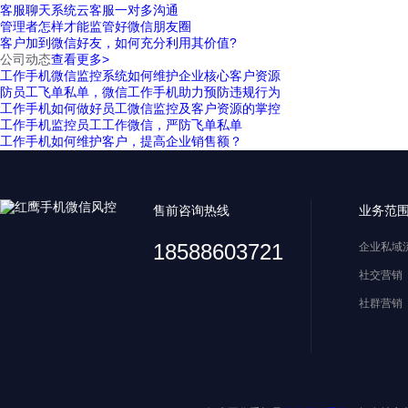
客服聊天系统云客服一对多沟通
管理者怎样才能监管好微信朋友圈
客户加到微信好友，如何充分利用其价值?
公司动态
查看更多>
工作手机微信监控系统如何维护企业核心客户资源
防员工飞单私单，微信工作手机助力预防违规行为
工作手机如何做好员工微信监控及客户资源的掌控
工作手机监控员工工作微信，严防飞单私单
工作手机如何维护客户，提高企业销售额？
售前咨询热线
业务范
18588603721
企业私域
社交营销
社群营销