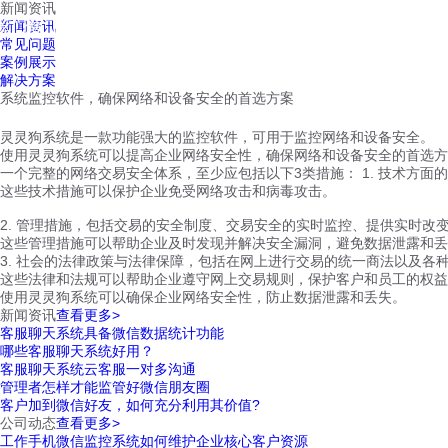
新闻资讯
红鹰工作手机
新闻资讯
首页
视频介绍
红鹰功能
云客服
常见问题
案例展示
解决方案
系统监控软件，确保网络和设备安全的首选方案
灵灵狗系统是一款功能强大的监控软件，可用于监控网络和设备安全。
使用灵灵狗系统可以提高企业网络安全性，确保网络和设备安全的首选方
一个完整的网络交易安全体系，至少应包括以下3类措施： 1. 技术方
这些技术措施可以保护企业免受网络攻击和病毒攻击。
2. 管理措施，包括交易的安全制度、交易安全的实时监控、提供实时
这些管理措施可以帮助企业及时发现并解决安全漏洞，避免数据泄露和丢
3. 社会的法律政策与法律保障，包括在网上进行交易的统一商法以及各
这些法律和法规可以帮助企业遵守网上交易规则，保护客户和员工的权益
使用灵灵狗系统可以确保企业网络安全性，防止数据泄露和丢失。
新闻资讯
查看更多>
客服聊天系统具备微信数据统计功能
哪些客服聊天系统好用？
客服聊天系统云客服一对多沟通
管理者怎样才能监管好微信朋友圈
客户加到微信好友，如何充分利用其价值?
公司动态
查看更多>
工作手机微信监控系统如何维护企业核心客户资源