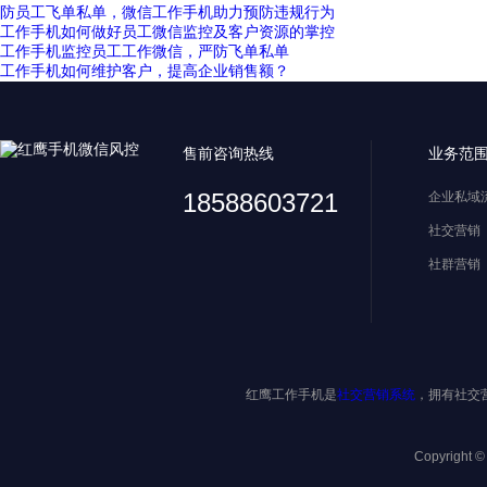
防员工飞单私单，微信工作手机助力预防违规行为
工作手机如何做好员工微信监控及客户资源的掌控
工作手机监控员工工作微信，严防飞单私单
工作手机如何维护客户，提高企业销售额？
售前咨询热线
业务范
18588603721
企业私域
社交营销
社群营销
红鹰工作手机是
社交营销系统
，拥有社交
Copyright