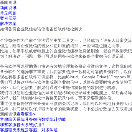
新闻资讯
红鹰工作手机
新闻资讯
首页
视频介绍
红鹰功能
云客服
常见问题
案例展示
解决方案
如何备份企业微信会话使用备份软件轻松解决
企业微信作为当前企业沟通的主要工具之一，已经成为了许多人日常交流
但是，随着企业微信的普及和使用量的增加，一些问题也随之而来。
比如，如果手机或者电脑上的企业微信缓存信息被删除，就会导致聊天记
为了解决这一问题，我们可以使用备份软件来备份企业微信会话记录。
备份软件可以帮助我们快速有效地管理和备份企业微信文件，这样我们就
备份软件的选择非常重要，我们需要选择一款稳定可靠的备份软件，以保
现在有很多备份软件可供选择，比如iCloud、Google Drive和Dropbox等
我们可以将这些备份软件集成到企业微信中，以便在需要时快速恢复聊天
另外，我们还需要了解如何通过企业微信将备份的数据进行转移。
我们可以使用企业微信的导出功能将聊天记录导出到电脑上，然后再将导
这样，我们就能够轻松地将聊天记录转移，而不需要重新备份。
通过使用备份软件来备份企业微信会话记录，我们可以轻松地解决聊天记
这样，我们就可以保持聊天记录的最新状态，而不必担心数据丢失或者损
新闻资讯
查看更多>
客服聊天系统具备微信数据统计功能
哪些客服聊天系统好用？
客服聊天系统云客服一对多沟通