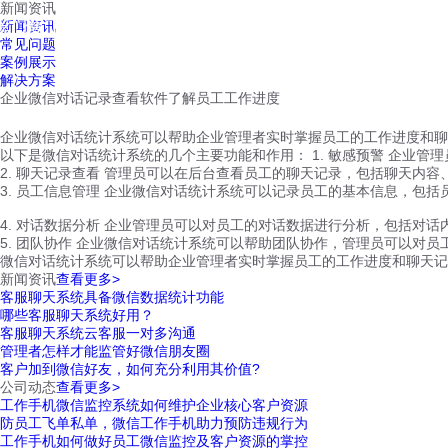
新闻资讯
红鹰工作手机
新闻资讯
首页
视频介绍
红鹰功能
云客服
常见问题
案例展示
解决方案
企业微信对话记录查看软件了解员工工作进度
企业微信对话统计系统可以帮助企业管理者实时掌握员工的工作进度和聊
以下是微信对话统计系统的几个主要功能和作用： 1. 敏感预警 企业
2. 聊天记录查看 管理员可以在后台查看员工的聊天记录，包括聊天内
3. 员工信息管理 企业微信对话统计系统可以记录员工的基本信息，包
4. 对话数据分析 企业管理员可以对员工的对话数据进行分析，包括对
5. 团队协作 企业微信对话统计系统可以帮助团队协作，管理员可以对
微信对话统计系统可以帮助企业管理者实时掌握员工的工作进度和聊天记
新闻资讯
查看更多>
客服聊天系统具备微信数据统计功能
哪些客服聊天系统好用？
客服聊天系统云客服一对多沟通
管理者怎样才能监管好微信朋友圈
客户加到微信好友，如何充分利用其价值?
公司动态
查看更多>
工作手机微信监控系统如何维护企业核心客户资源
防员工飞单私单，微信工作手机助力预防违规行为
工作手机如何做好员工微信监控及客户资源的掌控