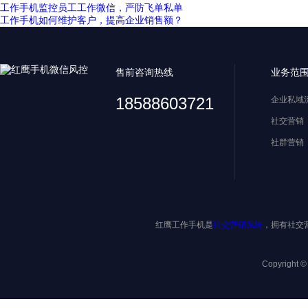
工作手机监控员工工作微信，严防飞单私单
工作手机如何维护客户，提高企业销售额？
售前咨询热线
业务范
18588603721
企业私域
社交营销
社群营销
红鹰工作手机是
社交营销系统
，拥有社交
Copyright