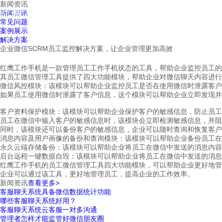
新闻资讯
红鹰工作手机
新闻资讯
首页
视频介绍
红鹰功能
云客服
常见问题
案例展示
解决方案
企业微信SCRM员工监控解决方案，让企业管理更加高效
红鹰工作手机是一款管理员工工作手机状态的工具，帮助企业监控员工的
其员工微信管理工具提供了四大功能模块，帮助企业对微信聊天内容进行
微信风控模块：该模块可以帮助企业监控员工是否在使用微信时泄露客户
如果员工使用微信时泄露了客户信息，这个模块可以帮助企业立即发现并
客户资料保护模块：该模块可以帮助企业保护客户的敏感信息，防止员工
员工在微信中输入客户的敏感信息时，该模块会立即检测敏感信息，并阻
同时，该模块还可以备份客户的敏感信息，企业可以随时查询和恢复客户
消息内容及用户画像的备份和查询模块：该模块可以帮助企业备份员工在
永久云端存储备份：该模块可以帮助企业将员工在微信中发送的消息内容
后台远程一键数据自毁：该模块可以帮助企业将员工在微信中发送的消息
红鹰工作手机的员工微信管理工具四大功能模块，可以帮助企业更好地管
企业可以通过该工具，更好地管理员工，提高企业的工作效率。
新闻资讯
查看更多>
客服聊天系统具备微信数据统计功能
哪些客服聊天系统好用？
客服聊天系统云客服一对多沟通
管理者怎样才能监管好微信朋友圈