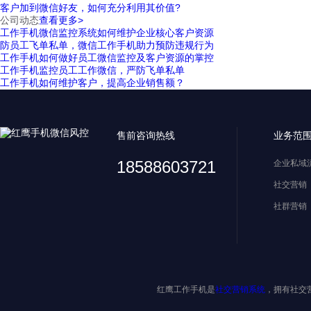
客户加到微信好友，如何充分利用其价值?
公司动态
查看更多>
工作手机微信监控系统如何维护企业核心客户资源
防员工飞单私单，微信工作手机助力预防违规行为
工作手机如何做好员工微信监控及客户资源的掌控
工作手机监控员工工作微信，严防飞单私单
工作手机如何维护客户，提高企业销售额？
售前咨询热线
业务范
18588603721
企业私域
社交营销
社群营销
红鹰工作手机是
社交营销系统
，拥有社交