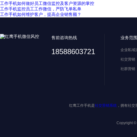
工作手机如何做好员工微信监控及客户资源的掌控
工作手机监控员工工作微信，严防飞单私单
工作手机如何维护客户，提高企业销售额？
售前咨询热线
业务范
18588603721
企业私域
社交营销
社群营销
红鹰工作手机是
社交营销系统
，拥有社交
Copyright