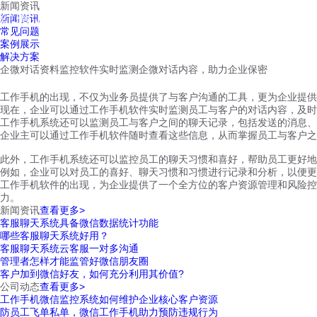
新闻资讯
红鹰工作手机
新闻资讯
首页
视频介绍
红鹰功能
云客服
常见问题
案例展示
解决方案
企微对话资料监控软件实时监测企微对话内容，助力企业保密
工作手机的出现，不仅为业务员提供了与客户沟通的工具，更为企业提供
现在，企业可以通过工作手机软件实时监测员工与客户的对话内容，及时
工作手机系统还可以监测员工与客户之间的聊天记录，包括发送的消息、
企业主可以通过工作手机软件随时查看这些信息，从而掌握员工与客户之
此外，工作手机系统还可以监控员工的聊天习惯和喜好，帮助员工更好地
例如，企业可以对员工的喜好、聊天习惯和习惯进行记录和分析，以便更
工作手机软件的出现，为企业提供了一个全方位的客户资源管理和风险控
力。
新闻资讯
查看更多>
客服聊天系统具备微信数据统计功能
哪些客服聊天系统好用？
客服聊天系统云客服一对多沟通
管理者怎样才能监管好微信朋友圈
客户加到微信好友，如何充分利用其价值?
公司动态
查看更多>
工作手机微信监控系统如何维护企业核心客户资源
防员工飞单私单，微信工作手机助力预防违规行为