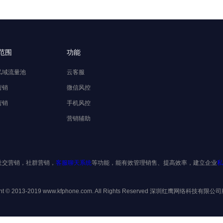
范围
功能
私域流量池
云客服
营销
微信风控
营销
手机风控
营销辅助
社交营销，社群营销，
客服聊天系统
等功能，能有效管理销售、提高效率，建立企业
私
ght © 2013-2019 www.kfphone.com. All Rights Reserved 深圳红鹰网络科技有