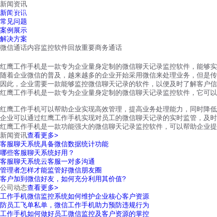
新闻资讯
红鹰工作手机
新闻资讯
首页
视频介绍
红鹰功能
云客服
常见问题
案例展示
解决方案
微信通话内容监控软件回放重要商务通话
红鹰工作手机是一款专为企业量身定制的微信聊天记录监控软件，能够实
随着企业微信的普及，越来越多的企业开始采用微信来处理业务，但是传
因此，企业需要一款能够监控微信聊天记录的软件，以便及时了解客户信
红鹰工作手机是一款专为企业量身定制的微信聊天记录监控软件，它可以
红鹰工作手机可以帮助企业实现高效管理，提高业务处理能力，同时降低
企业可以通过红鹰工作手机实现对员工的微信聊天记录的实时监管，及时
红鹰工作手机是一款功能强大的微信聊天记录监控软件，可以帮助企业提
新闻资讯
查看更多>
客服聊天系统具备微信数据统计功能
哪些客服聊天系统好用？
客服聊天系统云客服一对多沟通
管理者怎样才能监管好微信朋友圈
客户加到微信好友，如何充分利用其价值?
公司动态
查看更多>
工作手机微信监控系统如何维护企业核心客户资源
防员工飞单私单，微信工作手机助力预防违规行为
工作手机如何做好员工微信监控及客户资源的掌控