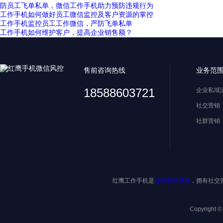
防员工飞单私单，微信工作手机助力预防违规行为
工作手机如何做好员工微信监控及客户资源的掌控
工作手机监控员工工作微信，严防飞单私单
工作手机如何维护客户，提高企业销售额？
售前咨询热线
业务范
18588603721
企业私域
社交营销
社群营销
红鹰工作手机是
社交营销系统
，拥有社交
Copyright