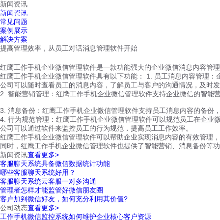
新闻资讯
红鹰工作手机
新闻资讯
首页
视频介绍
红鹰功能
云客服
常见问题
案例展示
解决方案
提高管理效率，从员工对话消息管理软件开始
红鹰工作手机企业微信管理软件是一款功能强大的企业微信消息内容管理
红鹰工作手机企业微信管理软件具有以下功能： 1. 员工消息内容管理
公司可以随时查看员工的消息内容，了解员工与客户的沟通情况，及时发
2. 智能营销管理：红鹰工作手机企业微信管理软件支持企业微信的智
3. 消息备份：红鹰工作手机企业微信管理软件支持员工消息内容的备
4. 行为规范管理：红鹰工作手机企业微信管理软件可以规范员工在企
公司可以通过软件来监控员工的行为规范，提高员工工作效率。
红鹰工作手机企业微信管理软件可以帮助企业实现消息内容的有效管理，
同时，红鹰工作手机企业微信管理软件也提供了智能营销、消息备份等功
新闻资讯
查看更多>
客服聊天系统具备微信数据统计功能
哪些客服聊天系统好用？
客服聊天系统云客服一对多沟通
管理者怎样才能监管好微信朋友圈
客户加到微信好友，如何充分利用其价值?
公司动态
查看更多>
工作手机微信监控系统如何维护企业核心客户资源