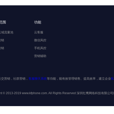
范围
功能
私域流量池
云客服
营销
微信风控
营销
手机风控
营销辅助
社交营销，社群营销，
客服聊天系统
等功能，能有效管理销售、提高效率，建立企业
私
ght © 2013-2019 www.kfphone.com. All Rights Reserved 深圳红鹰网络科技有