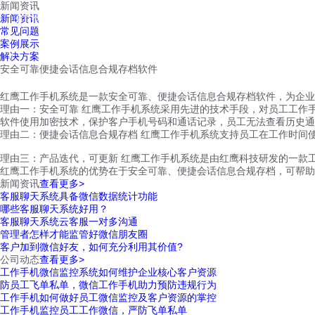
新闻资讯
红鹰工作手机
新闻资讯
首页
视频介绍
红鹰功能
云客服
常见问题
案例展示
解决方案
安全可靠便捷会话信息合规存档软件
红鹰工作手机系统是一款安全可靠、便捷会话信息合规存档软件，为企业
理由一：安全可靠 红鹰工作手机系统采用先进的技术手段，对员工工作
软件使用加密技术，保护客户手机号码和通话记录，员工无法查看历史通
理由二：便捷会话信息合规存档 红鹰工作手机系统支持员工在工作时间
理由三：产品迭代，可更新 红鹰工作手机系统是由红鹰科技研发的一款
红鹰工作手机系统的优势在于安全可靠、便捷会话信息合规存档，可帮助
新闻资讯
查看更多>
客服聊天系统具备微信数据统计功能
哪些客服聊天系统好用？
客服聊天系统云客服一对多沟通
管理者怎样才能监管好微信朋友圈
客户加到微信好友，如何充分利用其价值?
公司动态
查看更多>
工作手机微信监控系统如何维护企业核心客户资源
防员工飞单私单，微信工作手机助力预防违规行为
工作手机如何做好员工微信监控及客户资源的掌控
工作手机监控员工工作微信，严防飞单私单