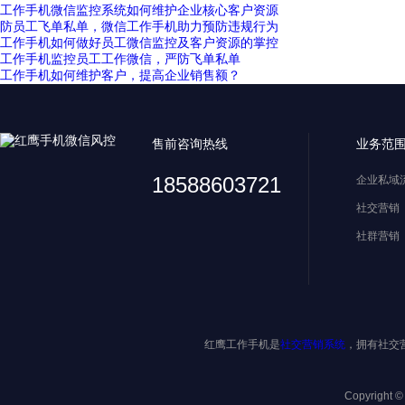
工作手机微信监控系统如何维护企业核心客户资源
防员工飞单私单，微信工作手机助力预防违规行为
工作手机如何做好员工微信监控及客户资源的掌控
工作手机监控员工工作微信，严防飞单私单
工作手机如何维护客户，提高企业销售额？
售前咨询热线
业务范
18588603721
企业私域
社交营销
社群营销
红鹰工作手机是
社交营销系统
，拥有社交
Copyright