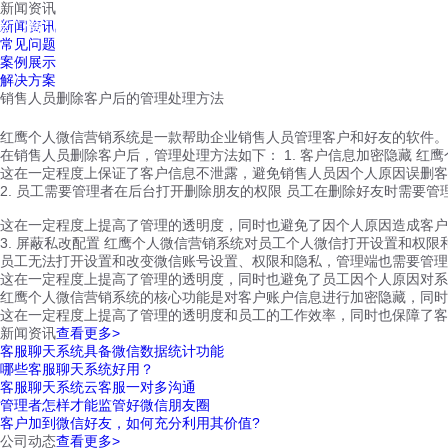
新闻资讯
红鹰工作手机
新闻资讯
首页
视频介绍
红鹰功能
云客服
常见问题
案例展示
解决方案
销售人员删除客户后的管理处理方法
红鹰个人微信营销系统是一款帮助企业销售人员管理客户和好友的软件。
在销售人员删除客户后，管理处理方法如下： 1. 客户信息加密隐藏 
这在一定程度上保证了客户信息不泄露，避免销售人员因个人原因误删客
2. 员工需要管理者在后台打开删除朋友的权限 员工在删除好友时需要
这在一定程度上提高了管理的透明度，同时也避免了因个人原因造成客户
3. 屏蔽私改配置 红鹰个人微信营销系统对员工个人微信打开设置和权限
员工无法打开设置和改变微信账号设置、权限和隐私，管理端也需要管理
这在一定程度上提高了管理的透明度，同时也避免了员工因个人原因对系
红鹰个人微信营销系统的核心功能是对客户账户信息进行加密隐藏，同时
这在一定程度上提高了管理的透明度和员工的工作效率，同时也保障了客
新闻资讯
查看更多>
客服聊天系统具备微信数据统计功能
哪些客服聊天系统好用？
客服聊天系统云客服一对多沟通
管理者怎样才能监管好微信朋友圈
客户加到微信好友，如何充分利用其价值?
公司动态
查看更多>