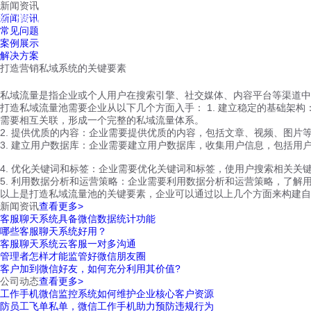
新闻资讯
红鹰工作手机
新闻资讯
首页
视频介绍
红鹰功能
云客服
常见问题
案例展示
解决方案
打造营销私域系统的关键要素
私域流量是指企业或个人用户在搜索引擎、社交媒体、内容平台等渠道中
打造私域流量池需要企业从以下几个方面入手： 1. 建立稳定的基础
需要相互关联，形成一个完整的私域流量体系。
2. 提供优质的内容：企业需要提供优质的内容，包括文章、视频、图
3. 建立用户数据库：企业需要建立用户数据库，收集用户信息，包括用
4. 优化关键词和标签：企业需要优化关键词和标签，使用户搜索相关
5. 利用数据分析和运营策略：企业需要利用数据分析和运营策略，了
以上是打造私域流量池的关键要素，企业可以通过以上几个方面来构建自
新闻资讯
查看更多>
客服聊天系统具备微信数据统计功能
哪些客服聊天系统好用？
客服聊天系统云客服一对多沟通
管理者怎样才能监管好微信朋友圈
客户加到微信好友，如何充分利用其价值?
公司动态
查看更多>
工作手机微信监控系统如何维护企业核心客户资源
防员工飞单私单，微信工作手机助力预防违规行为