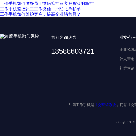
工作手机如何做好员工微信监控及客户资源的掌控
工作手机监控员工工作微信，严防飞单私单
工作手机如何维护客户，提高企业销售额？
售前咨询热线
业务范
18588603721
企业私域
社交营销
社群营销
红鹰工作手机是
社交营销系统
，拥有社交
Copyright