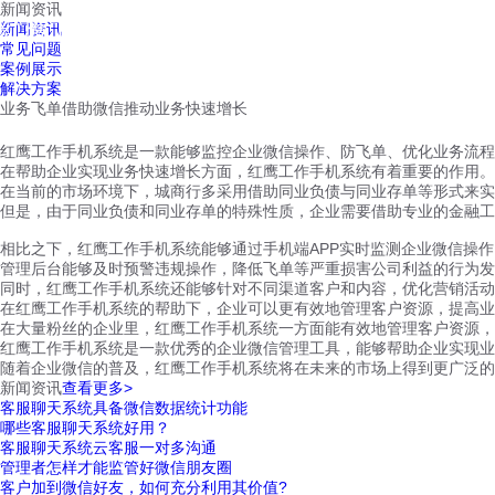
新闻资讯
红鹰工作手机
新闻资讯
首页
视频介绍
红鹰功能
云客服
常见问题
案例展示
解决方案
业务飞单借助微信推动业务快速增长
红鹰工作手机系统是一款能够监控企业微信操作、防飞单、优化业务流程
在帮助企业实现业务快速增长方面，红鹰工作手机系统有着重要的作用。
在当前的市场环境下，城商行多采用借助同业负债与同业存单等形式来实
但是，由于同业负债和同业存单的特殊性质，企业需要借助专业的金融工
相比之下，红鹰工作手机系统能够通过手机端APP实时监测企业微信操
管理后台能够及时预警违规操作，降低飞单等严重损害公司利益的行为发
同时，红鹰工作手机系统还能够针对不同渠道客户和内容，优化营销活动
在红鹰工作手机系统的帮助下，企业可以更有效地管理客户资源，提高业
在大量粉丝的企业里，红鹰工作手机系统一方面能有效地管理客户资源，
红鹰工作手机系统是一款优秀的企业微信管理工具，能够帮助企业实现业
随着企业微信的普及，红鹰工作手机系统将在未来的市场上得到更广泛的
新闻资讯
查看更多>
客服聊天系统具备微信数据统计功能
哪些客服聊天系统好用？
客服聊天系统云客服一对多沟通
管理者怎样才能监管好微信朋友圈
客户加到微信好友，如何充分利用其价值?