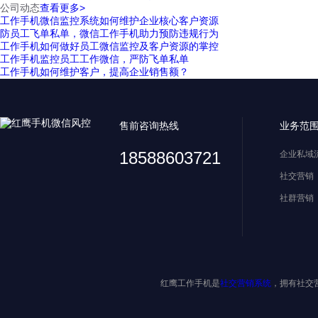
公司动态
查看更多>
工作手机微信监控系统如何维护企业核心客户资源
防员工飞单私单，微信工作手机助力预防违规行为
工作手机如何做好员工微信监控及客户资源的掌控
工作手机监控员工工作微信，严防飞单私单
工作手机如何维护客户，提高企业销售额？
售前咨询热线
业务范
18588603721
企业私域
社交营销
社群营销
红鹰工作手机是
社交营销系统
，拥有社交