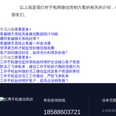
以上就是我们对于电商微信营销方案的相关的介绍，相
朋友们。
常见问题
查看更多>
客服聊天系统具备微信数据统计功能
哪些客服聊天系统好用？
客服聊天系统云客服一对多沟通
管理者怎样才能监管好微信朋友圈
客户加到微信好友，如何充分利用其价值?
公司动态
查看更多>
工作手机微信监控系统如何维护企业核心客户资源
防员工飞单私单，微信工作手机助力预防违规行为
工作手机如何做好员工微信监控及客户资源的掌控
工作手机监控员工工作微信，严防飞单私单
工作手机如何维护客户，提高企业销售额？
售前咨询热线
业务范
18588603721
企业私域