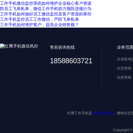
工作手机微信监控系统如何维护企业核心客户资源
防员工飞单私单，微信工作手机助力预防违规行为
工作手机如何做好员工微信监控及客户资源的掌控
工作手机监控员工工作微信，严防飞单私单
工作手机如何维护客户，提高企业销售额？
售前咨询热线
业务范
18588603721
企业私域
社交营销
社群营销
红鹰工作手机是
社交营销系统
，拥有社交
Copyright