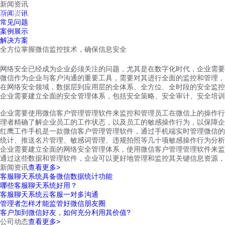
新闻资讯
红鹰工作手机
新闻资讯
首页
视频介绍
红鹰功能
云客服
常见问题
案例展示
解决方案
全方位掌握微信监控技术，确保信息安全
网络安全已经成为企业必须关注的问题，尤其是在数字化时代，企业需要
微信作为企业与客户沟通的重要工具，需要对其进行全面的监控和管理，
在网络安全领域，数据层到应用层的全体系、全方位、全时段的安全监控
企业需要建立全面的安全管理体系，包括安全策略、安全审计、安全培训
企业需要使用微信客户管理管理软件来监控和管理员工在微信上的操作行
理者精确了解企业员工的工作状态，以及员工的敏感操作行为，以保障企
红鹰工作手机是一款微信客户管理管理软件，通过手机端实时管理微信的
统计、推送名片管理、敏感词管理、违规拍照等几十项敏感操作行为分析
企业需要建立全面的网络安全管理体系，使用微信客户管理管理软件来监
通过这些数据和管理软件，企业可以更好地管理和监控其关键信息资源，
新闻资讯
查看更多>
客服聊天系统具备微信数据统计功能
哪些客服聊天系统好用？
客服聊天系统云客服一对多沟通
管理者怎样才能监管好微信朋友圈
客户加到微信好友，如何充分利用其价值?
公司动态
查看更多>