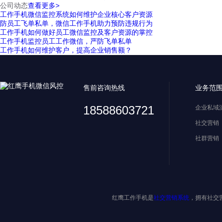
公司动态
查看更多>
工作手机微信监控系统如何维护企业核心客户资源
防员工飞单私单，微信工作手机助力预防违规行为
工作手机如何做好员工微信监控及客户资源的掌控
工作手机监控员工工作微信，严防飞单私单
工作手机如何维护客户，提高企业销售额？
售前咨询热线
业务范
18588603721
企业私域
社交营销
社群营销
红鹰工作手机是
社交营销系统
，拥有社交