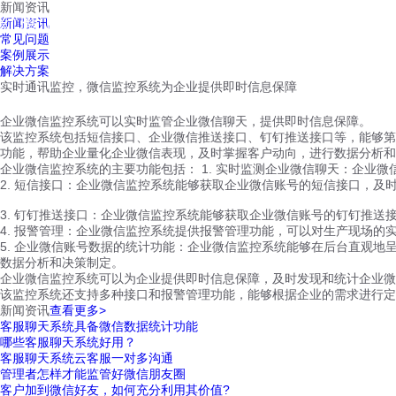
新闻资讯
红鹰工作手机
新闻资讯
首页
视频介绍
红鹰功能
云客服
常见问题
案例展示
解决方案
实时通讯监控，微信监控系统为企业提供即时信息保障
企业微信监控系统可以实时监管企业微信聊天，提供即时信息保障。
该监控系统包括短信接口、企业微信推送接口、钉钉推送接口等，能够第
功能，帮助企业量化企业微信表现，及时掌握客户动向，进行数据分析和
企业微信监控系统的主要功能包括： 1. 实时监测企业微信聊天：企业
2. 短信接口：企业微信监控系统能够获取企业微信账号的短信接口，及
3. 钉钉推送接口：企业微信监控系统能够获取企业微信账号的钉钉推送
4. 报警管理：企业微信监控系统提供报警管理功能，可以对生产现场
5. 企业微信账号数据的统计功能：企业微信监控系统能够在后台直观
数据分析和决策制定。
企业微信监控系统可以为企业提供即时信息保障，及时发现和统计企业微
该监控系统还支持多种接口和报警管理功能，能够根据企业的需求进行定
新闻资讯
查看更多>
客服聊天系统具备微信数据统计功能
哪些客服聊天系统好用？
客服聊天系统云客服一对多沟通
管理者怎样才能监管好微信朋友圈
客户加到微信好友，如何充分利用其价值?