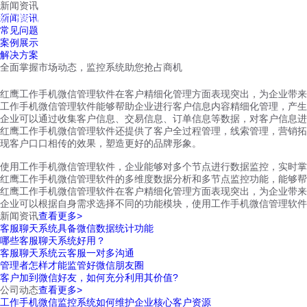
新闻资讯
红鹰工作手机
新闻资讯
首页
视频介绍
红鹰功能
云客服
常见问题
案例展示
解决方案
全面掌握市场动态，监控系统助您抢占商机
红鹰工作手机微信管理软件在客户精细化管理方面表现突出，为企业带来
工作手机微信管理软件能够帮助企业进行客户信息内容精细化管理，产生
企业可以通过收集客户信息、交易信息、订单信息等数据，对客户信息进
红鹰工作手机微信管理软件还提供了客户全过程管理，线索管理，营销拓
现客户口口相传的效果，塑造更好的品牌形象。
使用工作手机微信管理软件，企业能够对多个节点进行数据监控，实时掌
红鹰工作手机微信管理软件的多维度数据分析和多节点监控功能，能够
红鹰工作手机微信管理软件在客户精细化管理方面表现突出，为企业带来
企业可以根据自身需求选择不同的功能模块，使用工作手机微信管理软件
新闻资讯
查看更多>
客服聊天系统具备微信数据统计功能
哪些客服聊天系统好用？
客服聊天系统云客服一对多沟通
管理者怎样才能监管好微信朋友圈
客户加到微信好友，如何充分利用其价值?
公司动态
查看更多>
工作手机微信监控系统如何维护企业核心客户资源