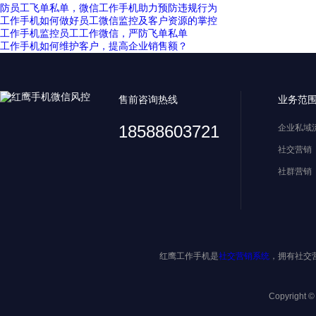
防员工飞单私单，微信工作手机助力预防违规行为
工作手机如何做好员工微信监控及客户资源的掌控
工作手机监控员工工作微信，严防飞单私单
工作手机如何维护客户，提高企业销售额？
售前咨询热线
业务范
18588603721
企业私域
社交营销
社群营销
红鹰工作手机是
社交营销系统
，拥有社交
Copyright