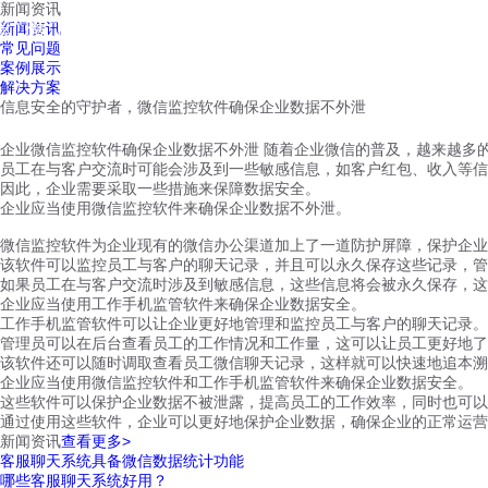
新闻资讯
红鹰工作手机
新闻资讯
首页
视频介绍
红鹰功能
云客服
常见问题
案例展示
解决方案
信息安全的守护者，微信监控软件确保企业数据不外泄
企业微信监控软件确保企业数据不外泄 随着企业微信的普及，越来越多
员工在与客户交流时可能会涉及到一些敏感信息，如客户红包、收入等信
因此，企业需要采取一些措施来保障数据安全。
企业应当使用微信监控软件来确保企业数据不外泄。
微信监控软件为企业现有的微信办公渠道加上了一道防护屏障，保护企业
该软件可以监控员工与客户的聊天记录，并且可以永久保存这些记录，
如果员工在与客户交流时涉及到敏感信息，这些信息将会被永久保存，这
企业应当使用工作手机监管软件来确保企业数据安全。
工作手机监管软件可以让企业更好地管理和监控员工与客户的聊天记录。
管理员可以在后台查看员工的工作情况和工作量，这可以让员工更好地了
该软件还可以随时调取查看员工微信聊天记录，这样就可以快速地追本溯
企业应当使用微信监控软件和工作手机监管软件来确保企业数据安全。
这些软件可以保护企业数据不被泄露，提高员工的工作效率，同时也可以
通过使用这些软件，企业可以更好地保护企业数据，确保企业的正常运营
新闻资讯
查看更多>
客服聊天系统具备微信数据统计功能
哪些客服聊天系统好用？