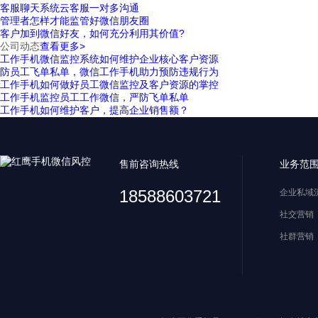
客服聊天系统云客服一对多沟通
管理者怎样才能监管好微信朋友圈
客户加到微信好友，如何充分利用其价值?
公司动态
查看更多>
工作手机微信监控系统如何维护企业核心客户资源
防员工飞单私单，微信工作手机助力预防违规行为
工作手机如何做好员工微信监控及客户资源的掌控
工作手机监控员工工作微信，严防飞单私单
工作手机如何维护客户，提高企业销售额？
售前咨询热线
业务范
18588603721
企业私域
社交营销
社群营销